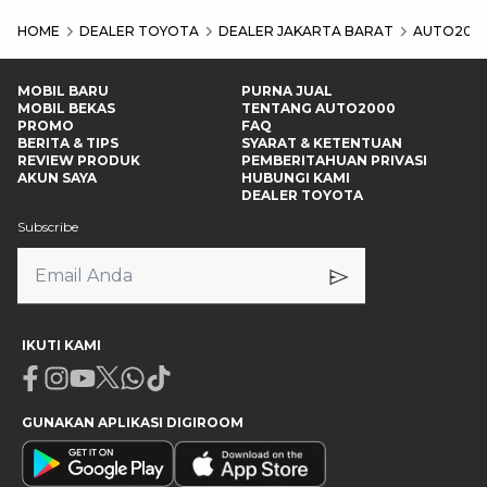
HOME
DEALER TOYOTA
DEALER JAKARTA BARAT
AUTO200
MOBIL BARU
PURNA JUAL
MOBIL BEKAS
TENTANG AUTO2000
PROMO
FAQ
BERITA & TIPS
SYARAT & KETENTUAN
REVIEW PRODUK
PEMBERITAHUAN PRIVASI
AKUN SAYA
HUBUNGI KAMI
DEALER TOYOTA
Subscribe
IKUTI KAMI
Facebook
Instagram
Youtube
X
Whatsapp
Tiktok
GUNAKAN APLIKASI DIGIROOM