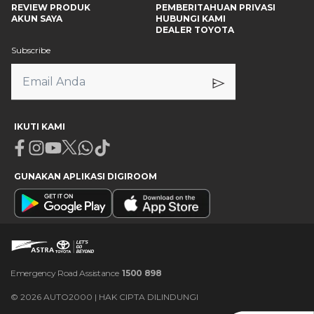
REVIEW PRODUK
PEMBERITAHUAN PRIVASI
AKUN SAYA
HUBUNGI KAMI
DEALER TOYOTA
Subscribe
IKUTI KAMI
Facebook
Instagram
Youtube
X
Whatsapp
Tiktok
GUNAKAN APLIKASI DIGIROOM
Emergency Road Assistance
1500 898
©
2026
AUTO2000 | HAK CIPTA DILINDUNGI