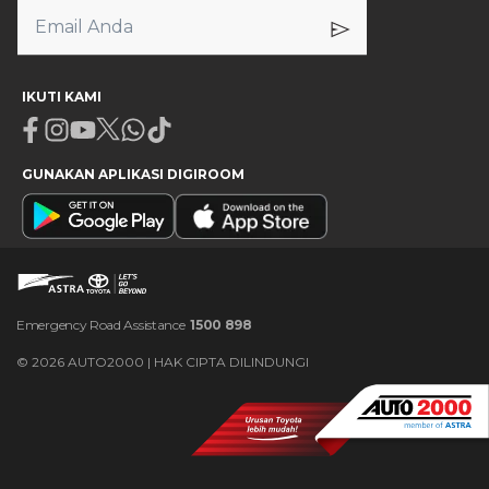
IKUTI KAMI
Facebook
Instagram
Youtube
X
Whatsapp
Tiktok
GUNAKAN APLIKASI DIGIROOM
Emergency Road Assistance
1500 898
©
2026
AUTO2000 | HAK CIPTA DILINDUNGI