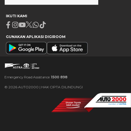
IKUTI KAMI
Facebook
Instagram
Youtube
X
Whatsapp
Tiktok
GUNAKAN APLIKASI DIGIROOM
Emergency Road Assistance
1500 898
©
2026
AUTO2000 | HAK CIPTA DILINDUNGI