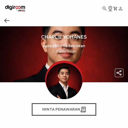
CHARLIE YOHANES
Auto2000 Raden Intan
Jl. Raden Intan
MINTA PENAWARAN