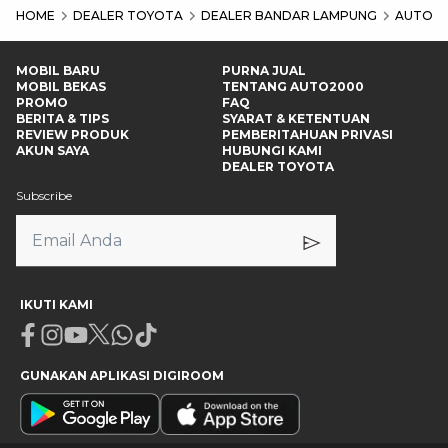
HOME
DEALER TOYOTA
DEALER BANDAR LAMPUNG
AUTO20
MOBIL BARU
PURNA JUAL
MOBIL BEKAS
TENTANG AUTO2000
PROMO
FAQ
BERITA & TIPS
SYARAT & KETENTUAN
REVIEW PRODUK
PEMBERITAHUAN PRIVASI
AKUN SAYA
HUBUNGI KAMI
DEALER TOYOTA
Subscribe
IKUTI KAMI
Facebook
Instagram
Youtube
X
Whatsapp
Tiktok
GUNAKAN APLIKASI DIGIROOM