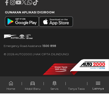
Facebook
Instagram
Youtube
X
Whatsapp
Tiktok
GUNAKAN APLIKASI DIGIROOM
Emergency Road Assistance
1500 898
©
2026
AUTO2000 | HAK CIPTA DILINDUNGI
Lainnya
Home
Mobil Baru
Servis
Tanya Tasia
×
OK