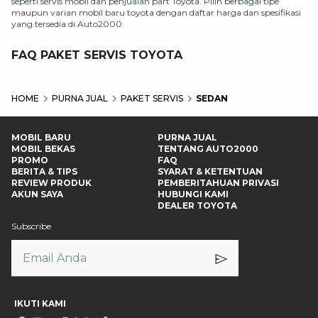
seperti servis mobil dan penjualan part Toyota. Pilih berbagai tipe
maupun varian mobil baru toyota dengan daftar harga dan spesifikasi
yang tersedia di Auto2000
FAQ PAKET SERVIS TOYOTA
HOME
PURNA JUAL
PAKET SERVIS
SEDAN
MOBIL BARU
PURNA JUAL
MOBIL BEKAS
TENTANG AUTO2000
PROMO
FAQ
BERITA & TIPS
SYARAT & KETENTUAN
REVIEW PRODUK
PEMBERITAHUAN PRIVASI
AKUN SAYA
HUBUNGI KAMI
DEALER TOYOTA
Subscribe
IKUTI KAMI