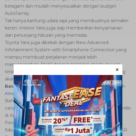
beragam dan mudah menyesuaikan dengan budget
AutoFamily.
Tak hanya kantung udara saja yang membuatnya semakin
keren. Interior Yaris juga siap memberikan kenyamanan
dan penunjang hiburan yang memadai.
Toyota Yaris juga dibekali dengan New Advanced
Infotainment System with Smartphone Connection yang
mampu membuat perjalanan menjadi lebih
menyenangkan. Mobil dengan tampilan sporty ini juga
telah dilengkapi dengan New Rear Parking Camera yang
akan semakin memudahkan pengemudi ketika parkir.
Baca juga:
4 Cara Memundurkan Mobil Manual dengan
Aman
Bahkan kini Yaris juga semakin sporty berkat hadirnya
varian GR Sport. Toyota Yaris GR Sport yang bisa Anda miliki
di Auto2000 ini menjadi flagship dalam line up.
Perubahan dan perbedaan di sektor eksterior menjadi
fokus utama pada Yaris GR Sport ini. Body utama Yaris GR