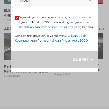
Mobil
P
ELECTRIFY YOUR PATH
Promo Veloz HEV
T
AHEAD
Pe
1 
Saya setuju untuk menerima program promosi dan
30 Jul 2026
-
31 Ags 2026
1 Jul 2026
-
31 Ags 2026
layanan dari Auto2000 sesuai dengan
Syarat dan
Ketentuan
dan
Pemberitahuan Privasi
yang berlaku.
ARTIKEL LAINNYA
LIHAT SEMUA
Dengan melanjutkan, saya menyetujui
Syarat dan
Ketentuan
dan
Pemberitahuan Privasi Auto2000
SUBMIT
7 Keunggulan Mobil SUV
Perbedaan Pertamax dan
Dibanding MPV yang Perlu
Pertalite: Mana yang Lebih
7 Ags 2026
Anda Ketahui
7 Ags 2026
Baik untuk Mobil Toyota
Anda?
Ca
K
7 
St
M