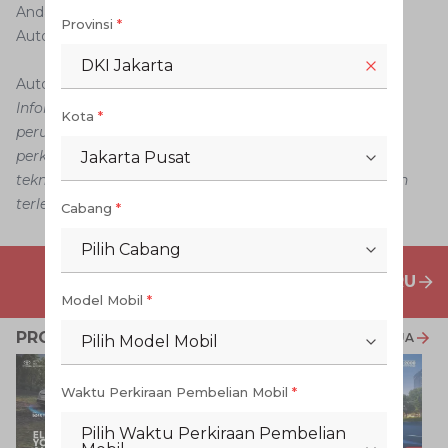
Anda dan miliki dengan mudah menggunakan aplikasi
Provinsi
*
Auto2000 Digiroom.
DKI Jakarta
Auto2000 Digiroom
Informasi dalam konten artikel ini dapat mengalami
Kota
*
perubahan dan perbedaan, menyesuaikan dengan
perkembangan, situasi, strategi bisnis, kemajuan
Jakarta Pusat
teknologi dan kebijakan tertentu tanpa pemberitahuan
terlebih dahulu.
Cabang
*
Pilih Cabang
PENAWARAN MOBIL BARU
Model Mobil
*
PROMO TERKAIT
LIHAT SEMUA
Pilih Model Mobil
Waktu Perkiraan Pembelian Mobil
*
Pilih Waktu Perkiraan Pembelian