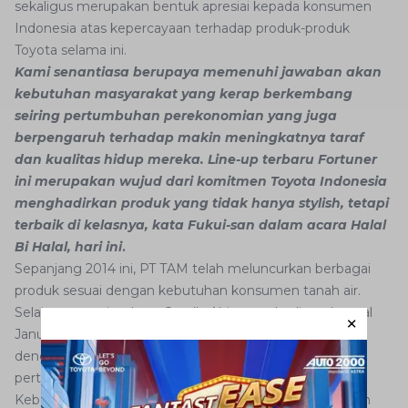
sekaligus merupakan bentuk apresiai kepada konsumen
Indonesia atas kepercayaan terhadap produk-produk
Toyota selama ini.
Kami senantiasa berupaya memenuhi jawaban akan
kebutuhan masyarakat yang kerap berkembang
seiring pertumbuhan perekonomian yang juga
berpengaruh terhadap makin meningkatnya taraf
dan kualitas hidup mereka. Line-up terbaru Fortuner
ini merupakan wujud dari komitmen Toyota Indonesia
menghadirkan produk yang tidak hanya stylish, tetapi
terbaik di kelasnya, kata
Fukui-san dalam acara Halal
Bi Halal, hari ini
.
Sepanjang 2014 ini, PT TAM telah meluncurkan berbagai
produk sesuai dengan kebutuhan konsumen tanah air.
Selain generasi terbaru Corolla Altis yang hadir pada awal
Januari lalu, pasar otomotif Indonesia juga diramaikan
dengan kehadiran
hatchback
All New Yaris pada
pertengahan bulan Maret.
Keberadaan All New Yaris ini makin melengkapi segmen