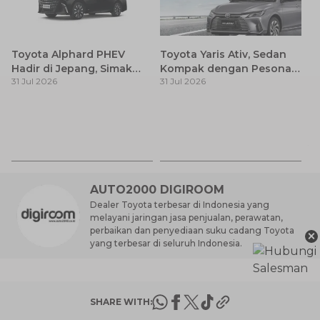
Toyota Alphard PHEV
Toyota Yaris Ativ, Sedan
Hadir di Jepang, Simak
Kompak dengan Pesona
31 Jul 2026
31 Jul 2026
Pembaruan dan Fitur
Modern
Premiumnya
H
M
31
Es
Ha
M
AUTO2000 DIGIROOM
Dealer Toyota terbesar di Indonesia yang
melayani jaringan jasa penjualan, perawatan,
perbaikan dan penyediaan suku cadang Toyota
×
yang terbesar di seluruh Indonesia.
SHARE WITH: