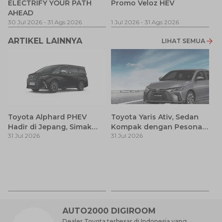
ELECTRIFY YOUR PATH
Promo Veloz HEV
T
AHEAD
Pe
1 
30 Jul 2026
-
31 Ags 2026
1 Jul 2026
-
31 Ags 2026
ARTIKEL LAINNYA
LIHAT SEMUA
Toyota Alphard PHEV
Toyota Yaris Ativ, Sedan
Hadir di Jepang, Simak
Kompak dengan Pesona
31 Jul 2026
31 Jul 2026
Pembaruan dan Fitur
Modern
Premiumnya
H
M
31
Es
Ha
M
AUTO2000 DIGIROOM
Dealer Toyota terbesar di Indonesia yang