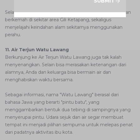
SUBMIT
Selain itu pengunjung juga dapat menikmati pengalaman
berkemah di sekitar area Gili Ketapang, sekaligus
menjelajahi keindahan alam sekitarnya menggunakan
perahu.
11. Air Terjun Watu Lawang
Berkunjung ke Air Terjun Watu Lawang juga tak kalah
menyenangkan. Selain bisa merasakan ketenangan dari
alamnya, Anda dan keluarga bisa bermain air dan
menghabiskan waktu bersama.
Sebagai informasi, nama "Watu Lawang" berasal dari
bahasa Jawa yang berarti "pintu batu", yang
menggambarkan bentuk dua tebing di sampingnya yang
menyerupai pintu. Udara sejuk dan air segar membuat
tempat ini menjadi pilihan sempurna untuk melepas penat
dari padatnya aktivitas ibu kota.