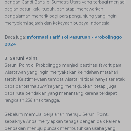
dengan Candi Bahal di Sumatra Utara yang terbagi menjadi
bagian batur, kaki, tubuh, dan atap, menawarkan
pengalaman menarik bagi para pengunjung yang ingin
menyelami sejarah dan kekayaan budaya Indonesia.
Baca juga:
Informasi Tarif Tol Pasuruan - Probolinggo
2024
3. Seruni Point
Seruni Point di Probolinggo menjadi destinasi favorit para
wisatawan yang ingin menyaksikan keindahan matahari
terbit. Keistimewaan tempat wisata ini tidak hanya terletak
pada panorama
sunrise
yang menakjubkan, tetapi juga
pada rute pendakian yang menantang karena terdapat
rangkaian 256 anak tangga.
Sebelum memulai perjalanan menuju Seruni Point,
sebaiknya Anda menyiapkan tenaga dengan baik karena
pendakian menuju puncak membutuhkan usaha yang