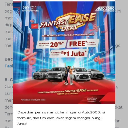
Tentunya Anda jadi bisa mengetahui lebih mendalam
bagaimana masa lampau Probolinggo. Awalnya tempat ini
merupakan gedung Societiet Gebow Harmony yang
digunakan oleh orang Belanda untuk berkumpul
melakukan kegiatan sosial. Namun saat ini Anda bisa
menjadikannya sebagai tempat pembelajaran yang
menarik untuk mengenai sejarah dan budaya Probolinggo.
Baca juga:
3 Rest Area Paiton dan Beragam
Fasilitasnya
8. Gunung Argopuro
Gunung Argopuro, yang tersebar di wilayah Probolinggo,
Lumajang, Jember, Bondowoso, dan Situbondo,
menawarkan pengalaman mendaki yang menantang
dengan ketinggian mencapai 3.088 mdpl. Terletak di dekat
Dapatkan penawaran cicilan ringan di Auto2000. Isi
Taman Nasional Bromo Tengger Semeru, kawasan ini
formulir, dan tim kami akan segera menghubungi
menampilkan keindahan alam seperti Gunung Bromo dan
Anda!
Air Terjun Madakaripura. Bagian dari Pegunungan yang ini