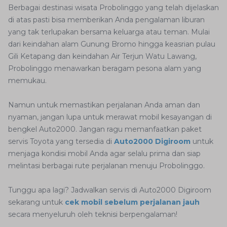
Berbagai destinasi wisata Probolinggo yang telah dijelaskan
di atas pasti bisa memberikan Anda pengalaman liburan
yang tak terlupakan bersama keluarga atau teman. Mulai
dari keindahan alam Gunung Bromo hingga keasrian pulau
Gili Ketapang dan keindahan Air Terjun Watu Lawang,
Probolinggo menawarkan beragam pesona alam yang
memukau.
Namun untuk memastikan perjalanan Anda aman dan
nyaman, jangan lupa untuk merawat mobil kesayangan di
bengkel Auto2000. Jangan ragu memanfaatkan paket
servis Toyota yang tersedia di
Auto2000 Digiroom
untuk
menjaga kondisi mobil Anda agar selalu prima dan siap
melintasi berbagai rute perjalanan menuju Probolinggo.
Tunggu apa lagi? Jadwalkan servis di Auto2000 Digiroom
sekarang untuk
cek mobil sebelum perjalanan jauh
secara menyeluruh oleh teknisi berpengalaman!