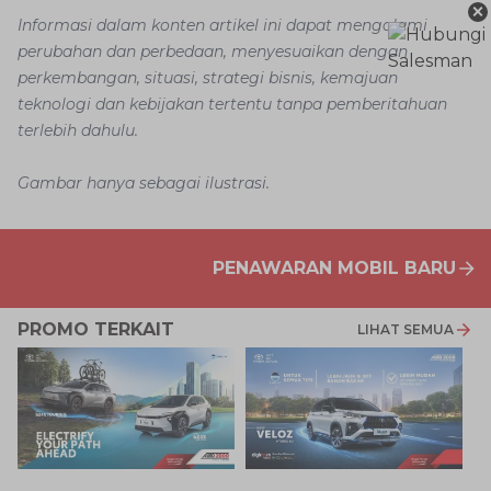
×
Informasi dalam konten artikel ini dapat mengalami
perubahan dan perbedaan, menyesuaikan dengan
perkembangan, situasi, strategi bisnis, kemajuan
teknologi dan kebijakan tertentu tanpa pemberitahuan
terlebih dahulu.
Gambar hanya sebagai ilustrasi.
PENAWARAN MOBIL BARU
PROMO TERKAIT
LIHAT SEMUA
P