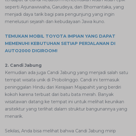
seperti Arjunawiwaha, Garudeya, dan Bhomantaka, yang
menjadi daya tarik bagi para pengunjung yang ingin
menelusuri sejarah dan kebudayaan Jawa kuno.
TEMUKAN MOBIL TOYOTA IMPIAN YANG DAPAT
MEMENUHI KEBUTUHAN SETIAP PERJALANAN DI
AUTO2000 DIGIROOM!
2. Candi Jabung
Kemudian ada juga Candi Jabung yang menjadi salah satu
tempat wisata unik di Probolinggo. Candi ini termasuk
peninggalan Hindu dari Kerajaan Majapahit yang berdiri
kokoh karena terbuat dari batu bata merah. Banyak
wisatawan datang ke tempat ini untuk melihat keunikan
arsitektur yang terlihat dalam struktur bangunannya yang
menarik.
Sekilas, Anda bisa melihat bahwa Candi Jabung mirip