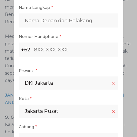
menawarkan beberapa puncak, di antaranya Puncak
Nama Lengkap
*
Rengganis yang legendaris sebagai kediaman Dewi
Rengganis.
Meskipun perjalanan mendaki cukup panjang dan berat,
Nomor Handphone
*
pesona alamnya yang memukau dengan hutan lebat serta
+62
mata air tersembunyi memberikan pengalaman yang tak
terlupakan bagi para pendaki. Selain keindahan alam,
Gunung Argopuro juga menyimpan situs-situs bersejarah
Provinsi
*
seperti puing-puing candi, kolam, dan pura yang menjadi
daya tarik tersendiri bagi pengunjung.
DKI Jakarta
JANGAN LUPA SERVIS MOBIL TOYOTA KESAYANGAN
Kota
*
ANDA DI AUTO2000 DIGIROOM SEKARANG JUGA
Jakarta Pusat
9. Gunung Bromo
Kalau ada di Probolinggo, Anda juga bisa langsung pergi
Cabang
*
berkunjung ke Gunung Bromo yang terletak di dalam