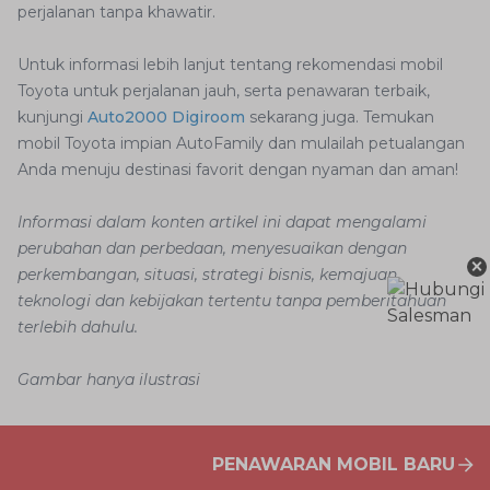
perjalanan tanpa khawatir.
Untuk informasi lebih lanjut tentang rekomendasi mobil
Toyota untuk perjalanan jauh, serta penawaran terbaik,
kunjungi
Auto2000 Digiroom
sekarang juga. Temukan
mobil Toyota impian AutoFamily dan mulailah petualangan
Anda menuju destinasi favorit dengan nyaman dan aman!
Informasi dalam konten artikel ini dapat mengalami
perubahan dan perbedaan, menyesuaikan dengan
×
perkembangan, situasi, strategi bisnis, kemajuan
teknologi dan kebijakan tertentu tanpa pemberitahuan
terlebih dahulu.
Gambar hanya ilustrasi
PENAWARAN MOBIL BARU