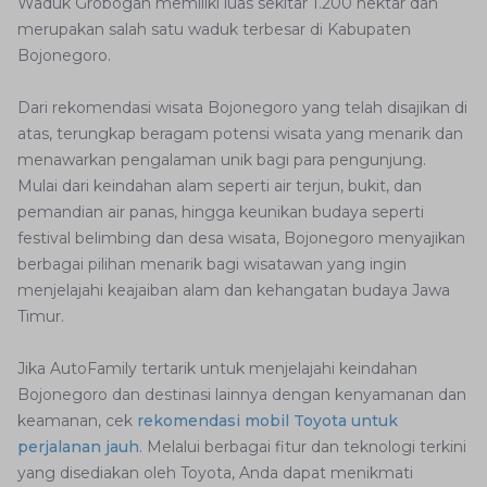
Waduk Grobogan memiliki luas sekitar 1.200 hektar dan
merupakan salah satu waduk terbesar di Kabupaten
Bojonegoro.
Dari rekomendasi wisata Bojonegoro yang telah disajikan di
atas, terungkap beragam potensi wisata yang menarik dan
menawarkan pengalaman unik bagi para pengunjung.
Mulai dari keindahan alam seperti air terjun, bukit, dan
pemandian air panas, hingga keunikan budaya seperti
festival belimbing dan desa wisata, Bojonegoro menyajikan
berbagai pilihan menarik bagi wisatawan yang ingin
menjelajahi keajaiban alam dan kehangatan budaya Jawa
Timur.
Jika AutoFamily tertarik untuk menjelajahi keindahan
Bojonegoro dan destinasi lainnya dengan kenyamanan dan
keamanan, cek
rekomendasi mobil Toyota untuk
perjalanan jauh
. Melalui berbagai fitur dan teknologi terkini
yang disediakan oleh Toyota, Anda dapat menikmati