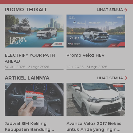
PROMO TERKAIT
LIHAT SEMUA
P
ELECTRIFY YOUR PATH
Promo Veloz HEV
T
AHEAD
Pe
1 
30 Jul 2026
-
31 Ags 2026
1 Jul 2026
-
31 Ags 2026
ARTIKEL LAINNYA
LIHAT SEMUA
Jadwal SIM Keliling
Avanza Veloz 2017 Bekas
Kabupaten Bandung
untuk Anda yang Ingin