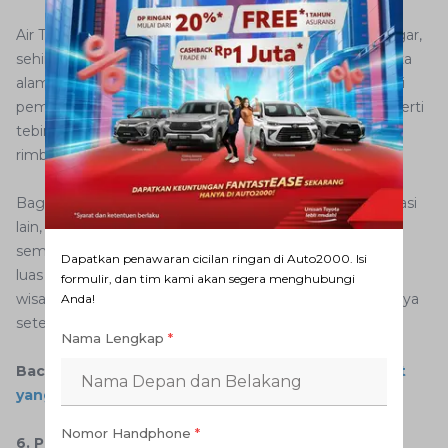
Air Terjun Kedung Gupit memiliki air yang jernih dan segar,
sehingga cocok untuk digunakan sebagai tempat wisata
alam dan berenang. Pengunjung juga dapat menikmati
pemandangan alam yang indah di sekitar air terjun, seperti
tebing-tebing batu yang tinggi dan pepohonan yang
rimbun.
Bagi Anda yang ingin melanjutkan perjalanan ke destinasi
lain,
wisata Danau Toba
bisa menjadi pilihan yang
sempurna. Dengan pemandangan danau vulkanik yang
Dapatkan penawaran cicilan ringan di Auto2000. Isi
luas dan indah, Danau Toba menawarkan pengalaman
formulir, dan tim kami akan segera menghubungi
wisata yang memukau, lengkap dengan keunikan budaya
Anda!
setempat dan udara pegunungan yang sejuk.
Nama Lengkap
*
Baca Juga :
13 Tempat Wisata Kuningan Jawa Barat
yang Paling Hits
Nomor Handphone
*
6. Pemandian Air Panas Banyu Kuning