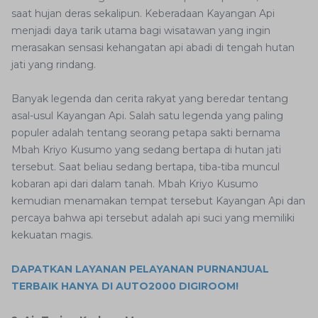
saat hujan deras sekalipun. Keberadaan Kayangan Api
menjadi daya tarik utama bagi wisatawan yang ingin
merasakan sensasi kehangatan api abadi di tengah hutan
jati yang rindang.
Banyak legenda dan cerita rakyat yang beredar tentang
asal-usul Kayangan Api. Salah satu legenda yang paling
populer adalah tentang seorang petapa sakti bernama
Mbah Kriyo Kusumo yang sedang bertapa di hutan jati
tersebut. Saat beliau sedang bertapa, tiba-tiba muncul
kobaran api dari dalam tanah. Mbah Kriyo Kusumo
kemudian menamakan tempat tersebut Kayangan Api dan
percaya bahwa api tersebut adalah api suci yang memiliki
kekuatan magis.
DAPATKAN LAYANAN PELAYANAN PURNANJUAL
TERBAIK HANYA DI AUTO2000 DIGIROOM!