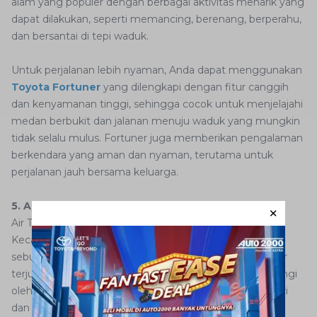
alam yang populer dengan berbagai aktivitas menarik yang
dapat dilakukan, seperti memancing, berenang, berperahu,
dan bersantai di tepi waduk.
Untuk perjalanan lebih nyaman, Anda dapat menggunakan
Toyota Fortuner
yang dilengkapi dengan fitur canggih
dan kenyamanan tinggi, sehingga cocok untuk menjelajahi
medan berbukit dan jalanan menuju waduk yang mungkin
tidak selalu mulus. Fortuner juga memberikan pengalaman
berkendara yang aman dan nyaman, terutama untuk
perjalanan jauh bersama keluarga.
5. Air Terjun Kedung Gupit
Air Terjun Kedung Gupit, terletak di Desa Krondonan,
Kecamatan Gondang, Bojonegoro, Jawa Timur, adalah
sebuah air terjun yang masih alami dan tersembunyi. Air
terjun ini memiliki ketinggian belasan meter dan dikelilingi
oleh pepohonan rindang yang memberikan suasana asri
dan sejuk.