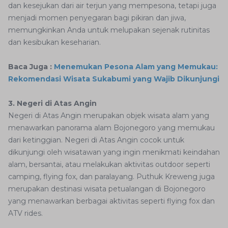
dan kesejukan dari air terjun yang mempesona, tetapi juga
menjadi momen penyegaran bagi pikiran dan jiwa,
memungkinkan Anda untuk melupakan sejenak rutinitas
dan kesibukan keseharian.
Baca Juga :
Menemukan Pesona Alam yang Memukau:
Rekomendasi Wisata Sukabumi yang Wajib Dikunjungi
3. Negeri di Atas Angin
Negeri di Atas Angin merupakan objek wisata alam yang
menawarkan panorama alam Bojonegoro yang memukau
dari ketinggian. Negeri di Atas Angin cocok untuk
dikunjungi oleh wisatawan yang ingin menikmati keindahan
alam, bersantai, atau melakukan aktivitas outdoor seperti
camping, flying fox, dan paralayang. Puthuk Kreweng juga
merupakan destinasi wisata petualangan di Bojonegoro
yang menawarkan berbagai aktivitas seperti flying fox dan
ATV rides.