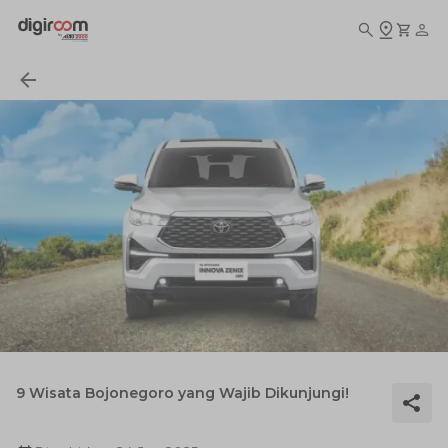
9 Wisata Bojonegoro yang Wajib Dikunjungi!