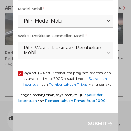
ARTIKEL LAINNYA
LIHAT SEMUA
Model Mobil
*
Pilih Model Mobil
Waktu Perkiraan Pembelian Mobil
*
Pilih Waktu Perkiraan Pembelian
7 Keunggulan Mobil SUV
Mobil
Perbedaan Pertamax dan
Dibanding MPV yang Perlu
Pertalite: Mana yang Lebih
7 Ags 2026
Anda Ketahui
7 Ags 2026
Baik untuk Mobil Toyota
Anda?
Saya setuju untuk menerima program promosi dan
Ay
layanan dari Auto2000 sesuai dengan
Syarat dan
S
Ketentuan
dan
Pemberitahuan Privasi
yang berlaku.
7 
d
Dengan melanjutkan, saya menyetujui
Syarat dan
Ketentuan
dan
Pemberitahuan Privasi Auto2000
AUTO2000 DIGIROOM
Dealer Toyota terbesar di Indonesia yang
melayani jaringan jasa penjualan, perawatan,
SUBMIT
perbaikan dan penyediaan suku cadang Toyota
yang terbesar di seluruh Indonesia.