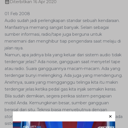
Diterbitkan
16 Apr 2020
01 Feb 2008
Audio sudah jadi perlengkapan standar sebuah kendaraan.
Manfaatnya memang sangat banyak. Selain sebagai
sumber informasi, radio/tape juga berguna untuk
menemani dan menghibur tiap pengendara saat melaju di
jalan raya.
Namun, apa jadinya bila yang keluar dari sistem audio tidak
terdengar jelas? Ada noise, gangguan saat menyetel tape
atau radio. Suara gangguannya macam-macam. Ada yang
terdengar bunyi melengking. Ada juga yang mendengung.
Anehnya, suara yang mengganggu telinga kita itu makin
terdengar jelas ketika pedal gas kita injak semakin keras.
Bila sudah demikian, segera periksa sistem pengapian
mobil Anda. Kemungkinan besar, sumber gangguan
berasal dari situ. Teknisi biasa menyebutnya dengan
storing
.
Storing
bisa muncul apabila terjadi kebocoran pada
sistem pengapian mobil.