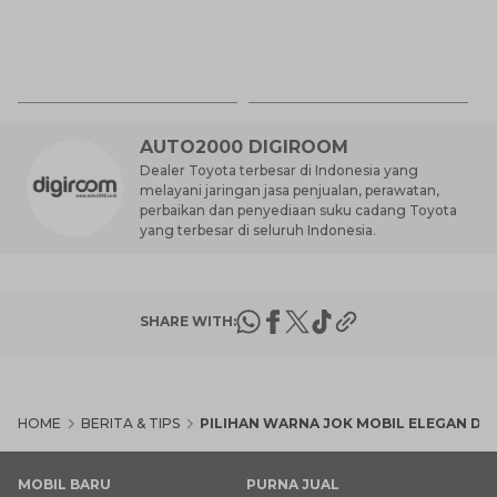
Lokasinya
T
Be
6 
M
AUTO2000 DIGIROOM
Dealer Toyota terbesar di Indonesia yang
melayani jaringan jasa penjualan, perawatan,
perbaikan dan penyediaan suku cadang Toyota
yang terbesar di seluruh Indonesia.
SHARE WITH:
HOME
BERITA & TIPS
PILIHAN WARNA JOK MOBIL ELEGAN DAN
MOBIL BARU
PURNA JUAL