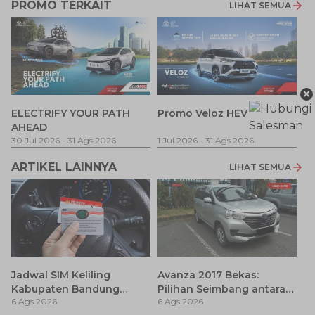
PROMO TERKAIT
LIHAT SEMUA
×
P
ELECTRIFY YOUR PATH
Promo Veloz HEV
T
AHEAD
Pe
1 
30 Jul 2026
-
31 Ags 2026
1 Jul 2026
-
31 Ags 2026
ARTIKEL LAINNYA
LIHAT SEMUA
Jadwal SIM Keliling
Avanza 2017 Bekas:
Kabupaten Bandung
Pilihan Seimbang antara
6 Ags 2026
6 Ags 2026
Terbaru 2026 dan
Harga dan Fitur Modern