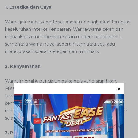
1. Estetika dan Gaya
Warna jok mobil yang tepat dapat meningkatkan tampilan
keseluruhan interior kendaraan. Warna-warna cerah dan
menarik bisa memberikan kesan modern dan dinamis,
sementara warna netral seperti hitam atau abu-abu
menciptakan suasana elegan dan minimalis.
2. Kenyamanan
Warna memiliki pengaruh psikologis yang signifikan.
Misalnya, warna biru dan hijau dapat memberikan rasa
tenang, sedangkan warna merah dapat menambah
semangat. Pemilihan warna jok yang sesuai dapat
menciptakan suasana yang nyaman dan menyenangkan
selama berkendara.
3. Perawatan dan Pemeliharaan