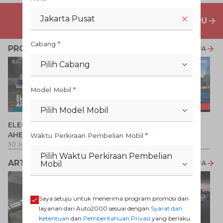
Jakarta Pusat
PENAWARAN MOBIL BARU
Cabang
*
PROMO TERKAIT
LIHAT SEMUA
Pilih Cabang
Model Mobil
*
Pilih Model Mobil
P
ELECTRIFY YOUR PATH
Promo Veloz HEV
T
AHEAD
Waktu Perkiraan Pembelian Mobil
*
Pe
1 
30 Jul 2026
-
31 Ags 2026
1 Jul 2026
-
31 Ags 2026
Pilih Waktu Perkiraan Pembelian
ARTIKEL LAINNYA
LIHAT SEMUA
Mobil
Saya setuju untuk menerima program promosi dan
layanan dari Auto2000 sesuai dengan
Syarat dan
Ketentuan
dan
Pemberitahuan Privasi
yang berlaku.