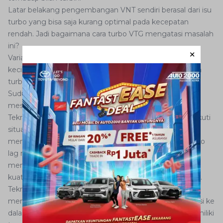
Latar belakang pengembangan VNT sendiri berasal dari isu
turbo yang bisa saja kurang optimal pada kecepatan
rendah. Jadi bagaimana cara turbo VTG mengatasi masalah
ini?
Variable Nozzle Turbine Fortuner memiliki baling-baling
kecil yang dapat mengarahkan aliran gas buang ke bilah
turbin. Sudut baling-baling disesuaikan melalui aktuator.
Sudut baling-baling bervariasi di seluruh rentang Rpm
mesin untuk mengoptimalkan kerja turbin.
Teknologi pada SUV tangguh ini dapat berputar mengikuti
situasi, kondisi dan kebutuhan tenaga mesin sehingga
meminimalkan potensi turbo lag. Sebagi informasi, turbo
lag merupakan sebuah kondisi ketika mesin belum bisa
menghasilkan torsi lantaran putaran turbo belum cukup
kuat untuk memampatkan udara ke dalam ruang bakar.
Teknologi VNT mengurangi risiko tersebut dan
memperbesar tingkat kepadatan udara yang dikompresi ke
dalam silinder. Maka tak heran jika Toyota Fortuner memiliki