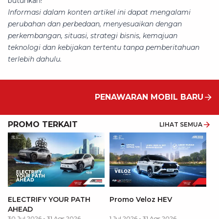
butuhkan!
Informasi dalam konten artikel ini dapat mengalami
perubahan dan perbedaan, menyesuaikan dengan
perkembangan, situasi, strategi bisnis, kemajuan
teknologi dan kebijakan tertentu tanpa pemberitahuan
terlebih dahulu.
PENAWARAN MOBIL BARU
×
PROMO TERKAIT
LIHAT SEMUA
P
ELECTRIFY YOUR PATH
Promo Veloz HEV
T
AHEAD
Pe
1 
30 Jul 2026
-
31 Ags 2026
1 Jul 2026
-
31 Ags 2026