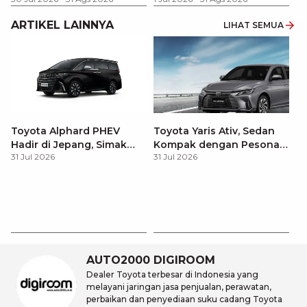
ARTIKEL LAINNYA
LIHAT SEMUA
Toyota Alphard PHEV
Toyota Yaris Ativ, Sedan
Hadir di Jepang, Simak
Kompak dengan Pesona
31 Jul 2026
31 Jul 2026
Pembaruan dan Fitur
Modern
Premiumnya
H
M
31
Es
Ha
M
AUTO2000 DIGIROOM
Dealer Toyota terbesar di Indonesia yang
melayani jaringan jasa penjualan, perawatan,
perbaikan dan penyediaan suku cadang Toyota