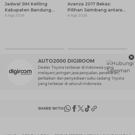
Jadwal SIM Keliling
Avanza 2017 Bekas:
Kabupaten Bandung
Pilihan Seimbang antara
6 Ags 2026
6 Ags 2026
Terbaru 2026 dan
Harga dan Fitur Modern
Lokasinya
T
Be
6 
M
×
AUTO2000 DIGIROOM
Dealer Toyota terbesar di Indonesia yang
melayani jaringan jasa penjualan, perawatan,
perbaikan dan penyediaan suku cadang Toyota
yang terbesar di seluruh Indonesia.
SHARE WITH: