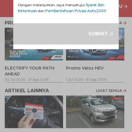
Dengan melanjutkan, saya menyetujui
Syarat dan
PENAWARAN MOBIL BARU
Ketentuan
dan
Pemberitahuan Privasi Auto2000
PROMO TERKAIT
LIHAT SEMUA
SUBMIT
P
ELECTRIFY YOUR PATH
Promo Veloz HEV
T
AHEAD
Pe
1 
30 Jul 2026
-
31 Ags 2026
1 Jul 2026
-
31 Ags 2026
ARTIKEL LAINNYA
LIHAT SEMUA