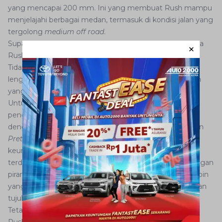
yang mencapai 200 mm. Ini yang membuat Rush mampu
menjelajahi berbagai medan, termasuk di kondisi jalan yang
tergolong
medium off road
.
Suparno Djasmin optimis, dengan kehadiran New Toyota
Rush, mobil ini akan lebih menarik perhatian konsumen.
Tidak saja desainnya yang lebih
sporty
, fitur yang lebih
lengkap akan memberikan keamanan dan kenyamanan
yang lebih baik kepada pelanggan.
Untuk keamanan, New Rush dilengkapi
airbag
untuk
pengemudi serta penumpang depan, dan diperkuat
dengan
Side Impact Beam.
Sementara
Seatbelt
dengan
Pretensioner & Force Limiter
tetap menjadi salah satu
keunggulan yang sudah disematkan pada generasi
terdahulu. Penghenti laju New Rush juga didukung dengan
piranti ABS. Untuk kenyamanan, New Rush memiliki kabin
yang lapang dan mampu mengakomodir sampai dengan
tujuh penumpang (
optional).
Tetap mempertahankan desain khasnya, aroma gagah
Rush sebagai mobil SUV semakin terpancar kuat dari