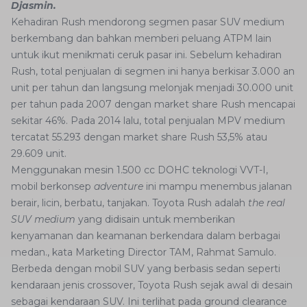
Djasmin.
Kehadiran Rush mendorong segmen pasar SUV medium
berkembang dan bahkan memberi peluang ATPM lain
untuk ikut menikmati ceruk pasar ini. Sebelum kehadiran
Rush, total penjualan di segmen ini hanya berkisar 3.000 an
unit per tahun dan langsung melonjak menjadi 30.000 unit
per tahun pada 2007 dengan market share Rush mencapai
sekitar 46%. Pada 2014 lalu, total penjualan MPV medium
tercatat 55.293 dengan market share Rush 53,5% atau
29.609 unit.
Menggunakan mesin 1.500 cc DOHC teknologi VVT-I,
mobil berkonsep
adventure
ini mampu menembus jalanan
berair, licin, berbatu, tanjakan. Toyota Rush adalah
the real
SUV medium
yang didisain untuk memberikan
kenyamanan dan keamanan berkendara dalam berbagai
medan., kata Marketing Director TAM, Rahmat Samulo.
Berbeda dengan mobil SUV yang berbasis sedan seperti
kendaraan jenis crossover, Toyota Rush sejak awal di desain
sebagai kendaraan SUV. Ini terlihat pada ground clearance