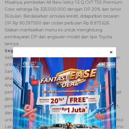
Misalnya, pembelian All New Veloz 1.5 Q CVT TSS Premium
Color seharga Rp 325.000.000 dengan DP 20% dan tenor
36 bulan. Berdasarkan simulasi kredit, didapatkan besaran
DP Rp 90.397.500 dan cicilan perbulan Rp 8.973.626.
Silakan manfaatkan menu ini untuk menghitung
pembayaran DP dan angsuran model dan tipe Toyota
lainnya.
Segera miliki Toyota Veloz secara mudah
DI SINI
Selain Simulasi Kredit, menu lain yang wajib dimanfaatkan
untuk pembelian secara kredit adalah menu Promo.
Sambut Tahun Baru Imlek 2022, banyak program promo
ditawarkan via Auto2000 Digiroom. Seperti Promo HOKI
Kredit Veloz dan Promo
HOKI Kredit Avanza
untuk
pembelian All New Avanza dan All New Veloz yang sangat
diminati pelanggan. Promo
HOKI EZ Deal GR
untuk
pembelian model flagship Yaris GR Sport, Rush GR Sport,
dan Raize GR Sport, serta Promo HOKI Cicilan Ringan
untuk pembelian Yaris, Vios, Raize, Rush, Avanza, dan Veloz.
Lainnya, Promo HOKI Raize Bunga 0% 6 Bulan dan Promo