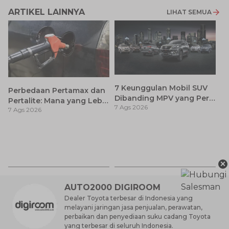
ARTIKEL LAINNYA
LIHAT SEMUA
7 Keunggulan Mobil SUV
Perbedaan Pertamax dan
Dibanding MPV yang Perlu
Pertalite: Mana yang Lebih
7 Ags 2026
Anda Ketahui
7 Ags 2026
Baik untuk Mobil Toyota
Anda?
Ca
K
7 
St
×
M
AUTO2000 DIGIROOM
Dealer Toyota terbesar di Indonesia yang
melayani jaringan jasa penjualan, perawatan,
perbaikan dan penyediaan suku cadang Toyota
yang terbesar di seluruh Indonesia.