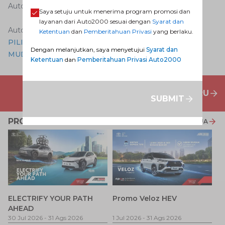
Auto2000, Senin (7/2).
Saya setuju untuk menerima program promosi dan
layanan dari Auto2000 sesuai dengan
Syarat dan
Auto2000 Digiroom
Ketentuan
dan
Pemberitahuan Privasi
yang berlaku.
PILIH DAN MILIKI MOBIL BARU TOYOTA SECARA
Dengan melanjutkan, saya menyetujui
Syarat dan
MUDAH DI SINI
Ketentuan
dan
Pemberitahuan Privasi Auto2000
PENAWARAN MOBIL BARU
SUBMIT
PROMO TERKAIT
LIHAT SEMUA
P
ELECTRIFY YOUR PATH
Promo Veloz HEV
T
AHEAD
Pe
1 
30 Jul 2026
-
31 Ags 2026
1 Jul 2026
-
31 Ags 2026