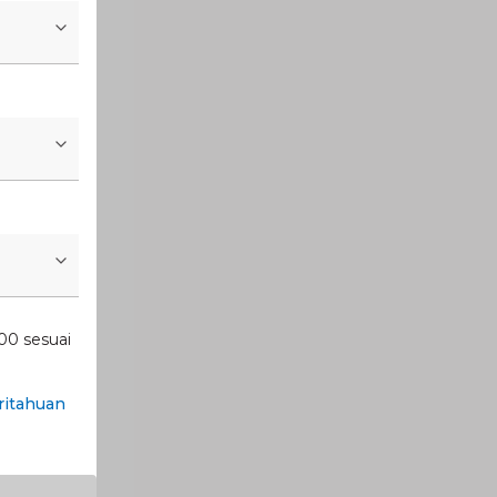
00 sesuai
itahuan