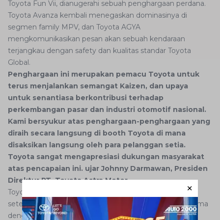
Toyota Fun Vii, dianugerahi sebuah penghargaan perdana.
Toyota Avanza kembali menegaskan dominasinya di
segmen family MPV, dan Toyota AGYA
mengkomunikasikan pesan akan sebuah kendaraan
terjangkau dengan safety dan kualitas standar Toyota
Global.
Penghargaan ini merupakan pemacu Toyota untuk
terus menjalankan semangat Kaizen, dan upaya
untuk senantiasa berkontribusi terhadap
perkembangan pasar dan industri otomotif nasional.
Kami bersyukur atas penghargaan-penghargaan yang
diraih secara langsung di booth Toyota di mana
disaksikan langsung oleh para pelanggan setia.
Toyota
sangat mengapresiasi
dukungan masyarakat
atas pencapaian ini. ujar Johnny Darmawan, Presiden
Direktur PT. Toyota Astra Motor.
Toyota Avanza kembali berhasil meraih penghargaan
setelah menurut tim penilai, Toyota Avanza dapat diterima
dengan baik oleh pasar sebagai mobil keluarga yang