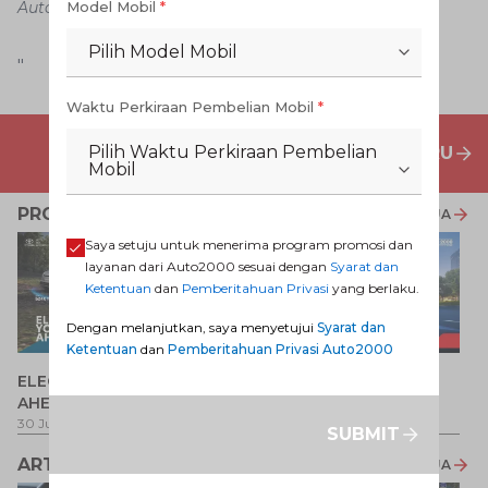
Model Mobil
*
Auto2000
Pilih Model Mobil
"
Waktu Perkiraan Pembelian Mobil
*
Pilih Waktu Perkiraan Pembelian
PENAWARAN MOBIL BARU
Mobil
PROMO TERKAIT
LIHAT SEMUA
Saya setuju untuk menerima program promosi dan
layanan dari Auto2000 sesuai dengan
Syarat dan
Ketentuan
dan
Pemberitahuan Privasi
yang berlaku.
Dengan melanjutkan, saya menyetujui
Syarat dan
Ketentuan
dan
Pemberitahuan Privasi Auto2000
P
ELECTRIFY YOUR PATH
Promo Veloz HEV
T
AHEAD
Pe
1 
30 Jul 2026
-
31 Ags 2026
1 Jul 2026
-
31 Ags 2026
SUBMIT
ARTIKEL LAINNYA
LIHAT SEMUA