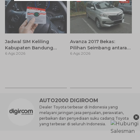
Jadwal SIM Keliling
Avanza 2017 Bekas:
Kabupaten Bandung
Pilihan Seimbang antara
6 Ags 2026
6 Ags 2026
Terbaru 2026 dan
Harga dan Fitur Modern
Lokasinya
T
Be
6 
M
AUTO2000 DIGIROOM
Dealer Toyota terbesar di Indonesia yang
melayani jaringan jasa penjualan, perawatan,
×
perbaikan dan penyediaan suku cadang Toyota
yang terbesar di seluruh Indonesia.