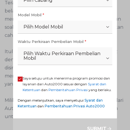
Pilih Cabang
Terakhir adalah perbedaan bentuk reflektor
belakang. Pada Avanza bentuknya kotak dan
Model Mobil
*
memanjang, sedangkan pada Veloz bulat. Namun
Pilih Model Mobil
soal fungsi kedua sama-sama untuk memantulkan
cahaya.
Waktu Perkiraan Pembelian Mobil
*
Itulah sejumlah perbedaan Toyota Avanza Veloz
Pilih Waktu Perkiraan Pembelian
Mobil
dengan Avanza biasa di sektor eksterior. Bisa
disimpulkan bahwa Veloz memang dirancang
menjadi MPV yang lebih eksklusif dengan fitur
Saya setuju untuk menerima program promosi dan
yang sangat membantu penggunanya.
layanan dari Auto2000 sesuai dengan
Syarat dan
Ketentuan
dan
Pemberitahuan Privasi
yang berlaku.
Miliki segera Veloz dengan penawaran menarik dari
Dengan melanjutkan, saya menyetujui
Syarat dan
Ketentuan
dan
Pemberitahuan Privasi Auto2000
Auto2000. Gunakan aplikasi Auto2000 Digiroom
untuk memilikinya secara praktis dan mudah.
SUBMIT