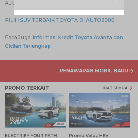
Auto2000 Digiroom
PILIH SUV TERBAIK TOYOTA DI AUTO2000
Baca Juga:
Informasi Kredit Toyota Avanza dan
Cicilan Terlengkap
PENAWARAN MOBIL BARU
PROMO TERKAIT
LIHAT SEMUA
P
ELECTRIFY YOUR PATH
Promo Veloz HEV
T