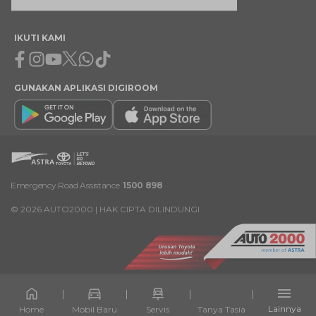
IKUTI KAMI
Facebook
Instagram
Youtube
X
Whatsapp
Tiktok
GUNAKAN APLIKASI DIGIROOM
Emergency Road Assistance
1500 898
©
2026
AUTO2000 | HAK CIPTA DILINDUNGI
Lainnya
Home
Mobil Baru
Servis
Tanya Tasia