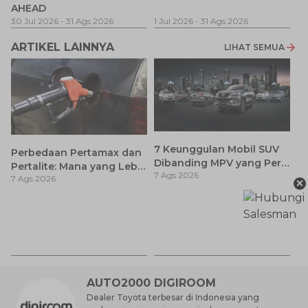
AHEAD
Pe
1 
30 Jul 2026
-
31 Ags 2026
1 Jul 2026
-
31 Ags 2026
ARTIKEL LAINNYA
LIHAT SEMUA
7 Keunggulan Mobil SUV
Perbedaan Pertamax dan
Dibanding MPV yang Perlu
Pertalite: Mana yang Lebih
7 Ags 2026
Anda Ketahui
7 Ags 2026
×
Baik untuk Mobil Toyota
Anda?
Ca
K
7 
St
M
AUTO2000 DIGIROOM
Dealer Toyota terbesar di Indonesia yang