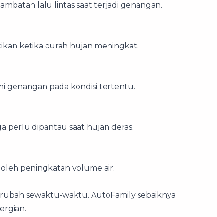
mbatan lalu lintas saat terjadi genangan.
tikan ketika curah hujan meningkat.
mi genangan pada kondisi tertentu.
perlu dipantau saat hujan deras.
 oleh peningkatan volume air.
berubah sewaktu-waktu. AutoFamily sebaiknya
ergian.