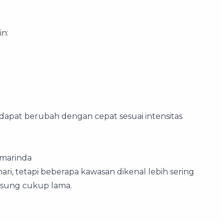
n:
ini dapat berubah dengan cepat sesuai intensitas
amarinda
hari, tetapi beberapa kawasan dikenal lebih sering
gsung cukup lama.