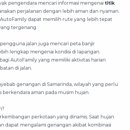
nyak pengendara mencari informasi mengenai
titik
nakan perjalanan dengan lebih aman dan nyaman.
AutoFamily dapat memilih rute yang lebih tepat
 yang tergenang.
 pengguna jalan juga mencari peta banjir
ih lengkap mengenai kondisi di lapangan.
agi AutoFamily yang memiliki aktivitas harian
atan di jalan.
enyebab genangan di Samarinda, wilayah yang perlu
tips berkendara aman pada musim hujan.
n?
perkembangan perkotaan yang dinamis. Saat hujan
alan dapat mengalami genangan akibat kombinasi