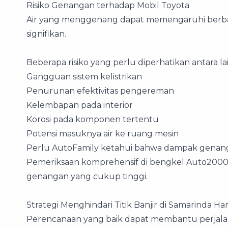
Risiko Genangan terhadap Mobil Toyota
Air yang menggenang dapat memengaruhi berbag
signifikan.
Beberapa risiko yang perlu diperhatikan antara lai
Gangguan sistem kelistrikan
Penurunan efektivitas pengereman
Kelembapan pada interior
Korosi pada komponen tertentu
Potensi masuknya air ke ruang mesin
Perlu AutoFamily ketahui bahwa dampak genang
Pemeriksaan komprehensif di bengkel Auto2000 
genangan yang cukup tinggi.
Strategi Menghindari Titik Banjir di Samarinda Hari
Perencanaan yang baik dapat membantu perjala