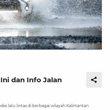
Ini dan Info Jalan
i lalu lintas di berbagai wilayah Kalimantan