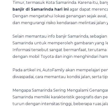
Timur, termasuk Kota Samarinda. Karena itu, ba
banjir di Samarinda hari ini
agar dapat merenca
Dengan mengetahui lokasi genangan sejak awal, 
dan mengurangi risiko kendaraan melintasi jalan
Selain memantau info banjir Samarinda, sebagian
Samarinda untuk memperoleh gambaran yang leb
Informasi tersebut sangat bermanfaat, terutama b
dengan mobil Toyota dan ingin menghindari hamb
Pada artikel ini, AutoFamily akan mempelajari p
diwaspadai, cara memantau kondisi jalan, serta 
Mengapa Samarinda Sering Mengalami Genanga
Samarinda memiliki karakteristik geografis dan 
turun dengan intensitas tinggi, beberapa ruas j