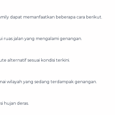
mily dapat memanfaatkan beberapa cara berikut.
ui ruas jalan yang mengalami genangan.
alternatif sesuai kondisi terkini.
nai wilayah yang sedang terdampak genangan.
i hujan deras.