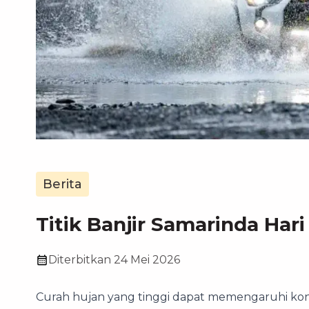
Berita
Titik Banjir Samarinda Hari 
Diterbitkan
24 Mei 2026
Curah hujan yang tinggi dapat memengaruhi kondis