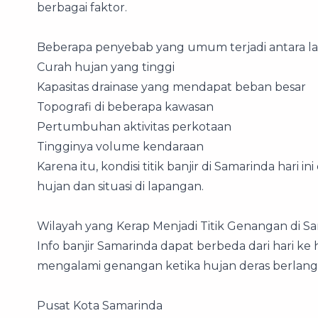
berbagai faktor.
Beberapa penyebab yang umum terjadi antara lai
Curah hujan yang tinggi
Kapasitas drainase yang mendapat beban besar
Topografi di beberapa kawasan
Pertumbuhan aktivitas perkotaan
Tingginya volume kendaraan
Karena itu, kondisi titik banjir di Samarinda hari 
hujan dan situasi di lapangan.
Wilayah yang Kerap Menjadi Titik Genangan di S
Info banjir Samarinda dapat berbeda dari hari ke 
mengalami genangan ketika hujan deras berlan
Pusat Kota Samarinda