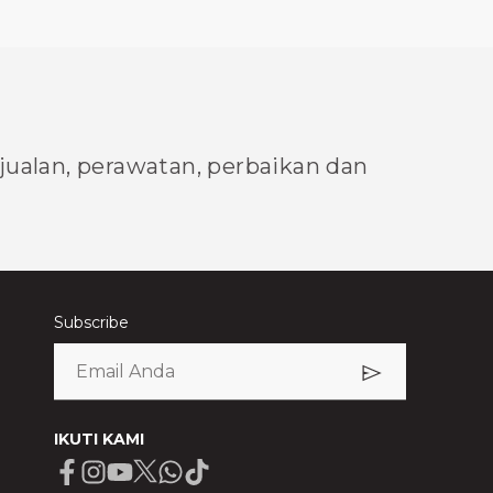
njualan, perawatan, perbaikan dan
Subscribe
IKUTI KAMI
Facebook
Instagram
Youtube
X
Whatsapp
Tiktok