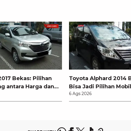
017 Bekas: Pilihan
Toyota Alphard 2014 
g antara Harga dan
Bisa Jadi Pilihan Mobi
6 Ags 2026
odern