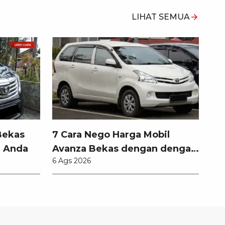
LIHAT SEMUA
Bekas
7 Cara Nego Harga Mobil
l Anda
Avanza Bekas dengan dengan
6 Ags 2026
Teknik Jitu Anti Rugi!