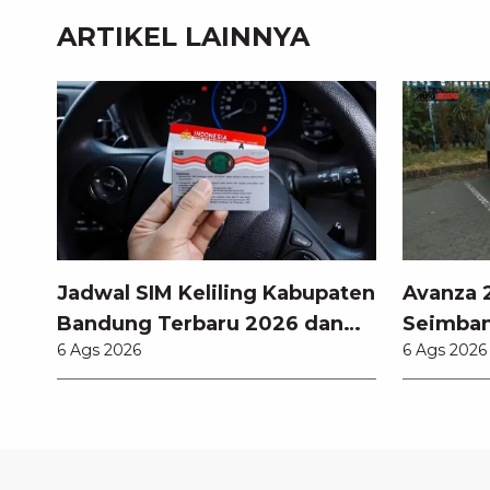
ARTIKEL LAINNYA
Jadwal SIM Keliling Kabupaten
Avanza 2
Bandung Terbaru 2026 dan
Seimban
6 Ags 2026
6 Ags 2026
Lokasinya
Fitur M