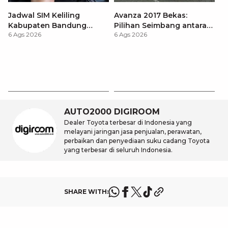
Jadwal SIM Keliling
Avanza 2017 Bekas:
Kabupaten Bandung
Pilihan Seimbang antara
6 Ags 2026
6 Ags 2026
Terbaru 2026 dan
Harga dan Fitur Modern
Lokasinya
T
Be
6 
M
AUTO2000 DIGIROOM
Dealer Toyota terbesar di Indonesia yang
melayani jaringan jasa penjualan, perawatan,
perbaikan dan penyediaan suku cadang Toyota
yang terbesar di seluruh Indonesia.
SHARE WITH: