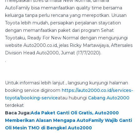
melepaskan stres di masa New Normal, dimana
AutoFamily bisa memanfaatkan quality time bersama
keluarga tanpa perlu rencana yang merepotkan. Urusan
Toyota lebih mudah, persiapkan perjalanan staycation
dengan memanfaatkan paket dari program Sehat
Toyotaku, Ready For New Normal dengan mengunjungi
website Auto2000.co.id, jelas Ricky Martawijaya, Aftersales
Division Head Auto2000, Jumat (17/7/2020).
.
Untuk informasi lebih lanjut , langsung kunjungi halaman
booking service digiroom
https://auto2000.co.id/services-
toyota/booking-service
atau hubungi
Cabang Auto2000
terdekat
Baca Juga:
Ada Paket Ganti Oli Gratis, Auto2000
Memberikan Alasan Mengapa AutoFamily Wajib Ganti
Oli Mesin TMO di Bengkel Auto2000