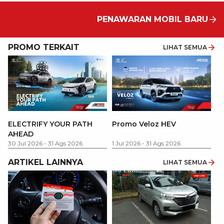
PENAWARAN MOBIL BARU
PROMO TERKAIT
LIHAT SEMUA
P
ELECTRIFY YOUR PATH
Promo Veloz HEV
T
AHEAD
Pe
1 
30 Jul 2026
-
31 Ags 2026
1 Jul 2026
-
31 Ags 2026
ARTIKEL LAINNYA
LIHAT SEMUA