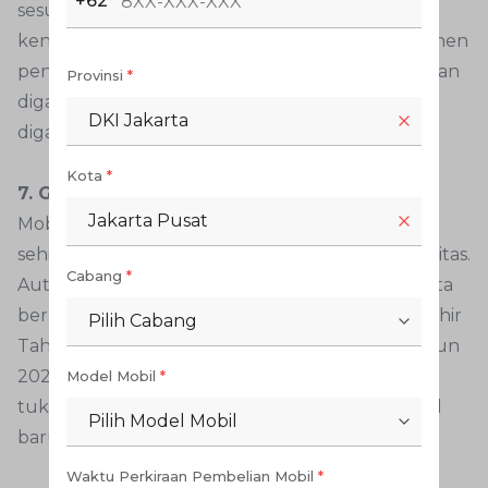
+62
sesuai dengan ketentuan pada buku manual
kendaraan. Urusan Toyota lebih mudah, komponen
penting mesin diesel akan diperiksa kondisinya dan
Provinsi
*
diganti ketika ada masalah atau sudah saatnya
DKI Jakarta
diganti.
Kota
*
7. Gunakan Mobil Diesel Toyota
Jakarta Pusat
Mobil diesel Toyota dikenal tangguh dan andal
sehingga cocok digunakan dalam berbagai aktivitas.
Cabang
*
AutoFamily yang ingin memiliki mobil baru Toyota
bermesin diesel dapat memanfaatkan Promo Akhir
Pilih Cabang
Tahun Produktif yang berlaku hingga akhir tahun
2020. AutoFamily bisa melakukan trade-in atau
Model Mobil
*
tukar tambah mobil lama miliknya dengan mobil
Pilih Model Mobil
baru Toyota, termasuk tipe diesel.
Waktu Perkiraan Pembelian Mobil
*