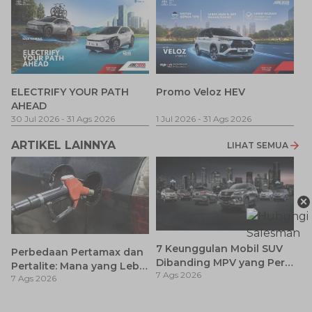
P
ELECTRIFY YOUR PATH
Promo Veloz HEV
T
AHEAD
Pe
1 
30 Jul 2026
-
31 Ags 2026
1 Jul 2026
-
31 Ags 2026
ARTIKEL LAINNYA
LIHAT SEMUA
×
7 Keunggulan Mobil SUV
Perbedaan Pertamax dan
Dibanding MPV yang Perlu
Pertalite: Mana yang Lebih
7 Ags 2026
Anda Ketahui
7 Ags 2026
Baik untuk Mobil Toyota
Anda?