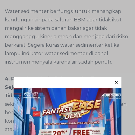
Water sedimenter berfungsi untuk menangkap
kandungan air pada saluran BBM agar tidak ikut
mengalir ke sistem bahan bakar agar tidak
mengganggu kinerja mesin dan menjaga dari risiko
berkarat. Segera kuras water sedimenter ketika
lampu indikator water sedimenter di panel
instrumen menyala karena air sudah penuh.
4. Panaskan Mesin Sebentar dan Tunggu
Sejenak Waktu Mematikan Mesin
Tidak perlu lama-lama, cukup nyalakan mesin
sekitar 2 menit untuk memastikan pelumas sudah
bergerak merata guna melumasi seluruh
komponen mesin. Biarkan mesin tetap menyala
atau idle selama 1 menit lalu matikan mesin