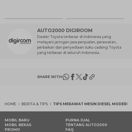
Ay
S
7 
d
AUTO2000 DIGIROOM
Dealer Toyota terbesar di Indonesia yang
melayani jaringan jasa penjualan, perawatan,
perbaikan dan penyediaan suku cadang Toyota
yang terbesar di seluruh Indonesia.
SHARE WITH:
HOME
BERITA & TIPS
TIPS MERAWAT MESIN DIESEL MODERN 
MOBIL BARU
PURNA JUAL
MOBIL BEKAS
TENTANG AUTO2000
PROMO
FAQ