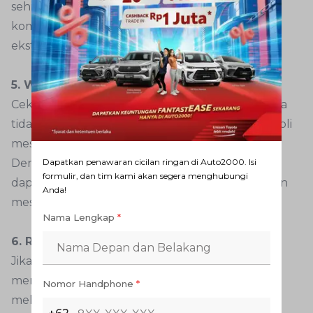
sehingga ada kesempatan untuk mendinginkan
komponen mesin yang bekerja pada kondisi
ekstrem, terutama turbo.
5. Wajib Ganti Oli Mesin
Cek takaran oli via dipstick untuk memastikannya
tidak berkurang sebelum saatnya diganti. Ganti oli
mesin diesel secara rutin setiap 6 bulan sekali.
Dapatkan penawaran cicilan ringan di Auto2000. Isi
Dengan begitu, oli selalu terjaga kondisinya dan
formulir, dan tim kami akan segera menghubungi
dapat menjalankan tugas melindungi komponen
Anda!
mesin diesel dengan baik.
Nama Lengkap
*
6. Rutin Servis Berkala
Jika AutoFamily merasa kesulitan untuk
menjalankan semua langkah di atas, bisa
Nomor Handphone
*
melakukan servis berkala di bengkel Auto2000