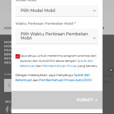
Model Mobil
*
SHARE WITH:
Pilih Model Mobil
Waktu Perkiraan Pembelian Mobil
*
HOME
BERITA & TIPS
MENANGANI KARBURATOR BANJIR
Pilih Waktu Perkiraan Pembelian
Mobil
MOBIL BARU
PURNA JUAL
MOBIL BEKAS
TENTANG AUTO2000
PROMO
FAQ
BERITA & TIPS
SYARAT & KETENTUAN
Saya setuju untuk menerima program promosi dan
REVIEW PRODUK
PEMBERITAHUAN PRIVASI
layanan dari Auto2000 sesuai dengan
Syarat dan
AKUN SAYA
HUBUNGI KAMI
Ketentuan
dan
Pemberitahuan Privasi
yang berlaku.
DEALER TOYOTA
×
Subscribe
Dengan melanjutkan, saya menyetujui
Syarat dan
Ketentuan
dan
Pemberitahuan Privasi Auto2000
SUBMIT
IKUTI KAMI
Facebook
Instagram
Youtube
X
Whatsapp
Tiktok