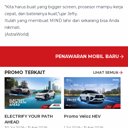
"Kita harus buat yang bigger screen, prosesor mampu kerja
cepat, dan baterainya kuat,"ujar Jefry.
Itulah yang membuat MIND lahir dan sekarang bisa Anda
nikmati.
(AstraWorld)
PENAWARAN MOBIL BARU
PROMO TERKAIT
LIHAT SEMUA
P
ELECTRIFY YOUR PATH
Promo Veloz HEV
T
AHEAD
Pe
1 
30 Jul 2026
-
31 Ags 2026
1 Jul 2026
-
31 Ags 2026