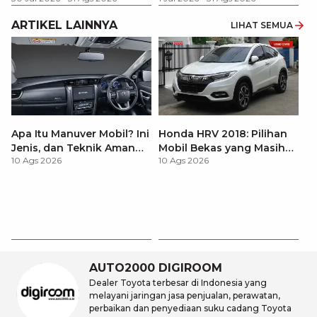
ARTIKEL LAINNYA
LIHAT SEMUA
Apa Itu Manuver Mobil? Ini
Honda HRV 2018: Pilihan
Jenis, dan Teknik Aman
Mobil Bekas yang Masih
10 Ags 2026
10 Ags 2026
Saat Berkendara
Layak Dipertimbangkan
Re
Sp
10
d
AUTO2000 DIGIROOM
Dealer Toyota terbesar di Indonesia yang
melayani jaringan jasa penjualan, perawatan,
perbaikan dan penyediaan suku cadang Toyota