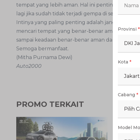
tempat yang lebih aman. Hal ini penting agar kit
lagi jika sudah tidak terjadi gempa di sekitar.
Intinya yang paling penting adalah jangan panik, 
Provinsi
*
mencari tempat yang benar-benar aman, dan san
sampai keadaan benar-benar aman dan gempa tidak
DKI Ja
Semoga bermanfaat.
(Mitha Purnama Dewi)
Kota
*
Auto2000
Jakart
Cabang
*
PROMO TERKAIT
Pilih 
Model Mo