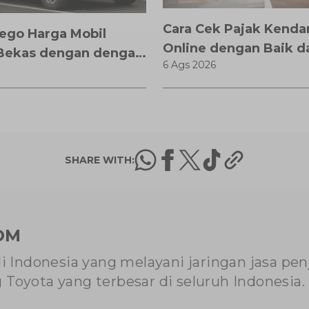
Cara Cek Pajak Kenda
Nego Harga Mobil
Online dengan Baik d
Bekas dengan dengan
6 Ags 2026
itu Anti Rugi!
SHARE WITH:
OM
di Indonesia yang melayani jaringan jasa pe
Toyota yang terbesar di seluruh Indonesia.