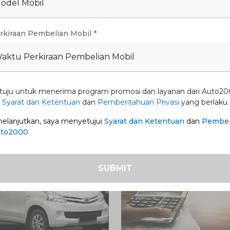
Model Mobil
rkiraan Pembelian Mobil
*
Waktu Perkiraan Pembelian Mobil
eloz HEV
Promo New Fortuner -
Tangguh di Setiap Per
31 Ags 2026
1 Jul 2026
-
31 Ags 2026
tuju untuk menerima program promosi dan layanan dari Auto20
n
Syarat dan Ketentuan
dan
Pemberitahuan Privasi
yang berlaku.
lanjutkan, saya menyetujui
Syarat dan Ketentuan
dan
Pember
uto2000
SUBMIT