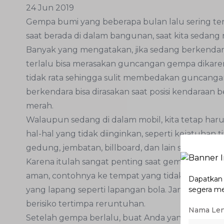
24 Jun 2019
Gempa bumi yang beberapa bulan lalu sering terja
saat berada di dalam bangunan, saat kita sedang
Banyak yang mengatakan, jika sedang berkendar
terlalu bisa merasakan guncangan gempa dikaren
tidak rata sehingga sulit membedakan guncangan
berkendara bisa dirasakan saat posisi kendaraan b
merah.
Walaupun sedang di dalam mobil, kita tetap har
hal-hal yang tidak diinginkan, seperti kejatuhan t
gedung, jembatan, billboard, dan lain sebagainya.
Karena itulah sangat penting saat gempa terjadi
aman, contohnya ke tempat yang tidak ada gedung 
Dapatkan p
yang lapang seperti lapangan bola. Jangan hanya 
segera m
berisiko tertimpa reruntuhan.
Nama Le
Setelah gempa berlalu, buat Anda yang berada di 