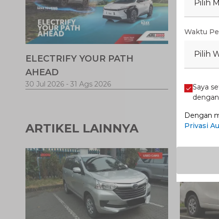
Pilih 
Waktu Pe
Pilih 
ELECTRIFY YOUR PATH
Promo V
AHEAD
30 Jul 2026
-
31 Ags 2026
1 Jul 2026
-
Saya se
denga
Dengan me
ARTIKEL LAINNYA
Privasi A