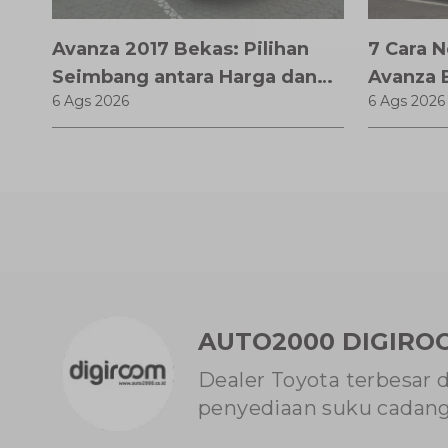
Avanza 2017 Bekas: Pilihan
7 Cara 
Seimbang antara Harga dan
Avanza 
6 Ags 2026
6 Ags 2026
Fitur Modern
Teknik J
AUTO2000 DIGIRO
Dealer Toyota terbesar 
penyediaan suku cadang 