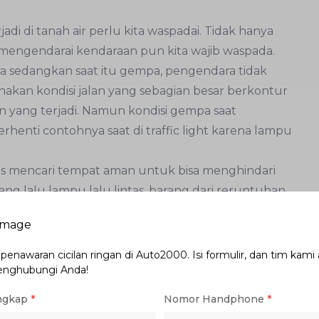
di di tanah air perlu kita waspadai. Tidak hanya
 mengendarai kendaraan pun kita wajib waspada.
a sedangkan saat itu gempa, pengendara tidak
akan kondisi jalan yang sebagian besar berkontur
 yang terjadi. Namun kondisi gempa saat
erhenti contohnya saat di traffic light karena lampu
us mencari tempat aman untuk bisa menghindari
iang lalu lampu lalu lintas, barang dari reruntuhan
 kita langsung mencari daerah yang benar-benar
di sisi kanan atau kiri jalan atau ke sebuah lahan
enawaran cicilan ringan di Auto2000. Isi formulir, dan tim kami
diam di bawah fly over, billboard, karena sangat
enghubungi Anda!
ngkap
*
Nomor Handphone
*
mobil harus segera keluar dari kendaraan lalu cari