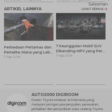
ARTIKEL LAINNYA
LIHAT SEMUA
7 Keunggulan Mobil SUV
Perbedaan Pertamax dan
Dibanding MPV yang Perlu
Pertalite: Mana yang Lebih
7 Ags 2026
Anda Ketahui
7 Ags 2026
Baik untuk Mobil Toyota
Anda?
Ca
K
7 
St
M
AUTO2000 DIGIROOM
Dealer Toyota terbesar di Indonesia yang
melayani jaringan jasa penjualan, perawatan,
perbaikan dan penyediaan suku cadang Toyota