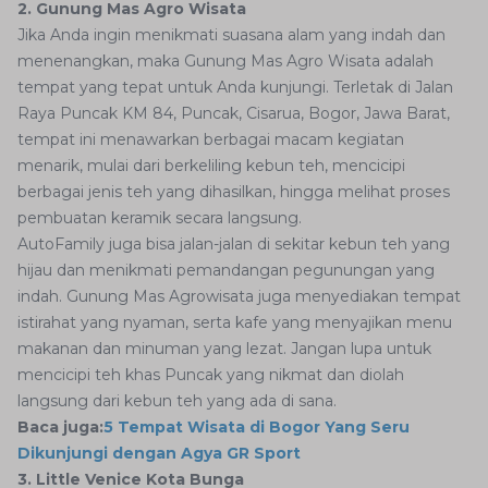
2. Gunung Mas Agro Wisata
Jika Anda ingin menikmati suasana alam yang indah dan
menenangkan, maka Gunung Mas Agro Wisata adalah
tempat yang tepat untuk Anda kunjungi. Terletak di Jalan
Raya Puncak KM 84, Puncak, Cisarua, Bogor, Jawa Barat,
tempat ini menawarkan berbagai macam kegiatan
menarik, mulai dari berkeliling kebun teh, mencicipi
berbagai jenis teh yang dihasilkan, hingga melihat proses
pembuatan keramik secara langsung.
AutoFamily juga bisa jalan-jalan di sekitar kebun teh yang
hijau dan menikmati pemandangan pegunungan yang
indah. Gunung Mas Agrowisata juga menyediakan tempat
istirahat yang nyaman, serta kafe yang menyajikan menu
makanan dan minuman yang lezat. Jangan lupa untuk
mencicipi teh khas Puncak yang nikmat dan diolah
langsung dari kebun teh yang ada di sana.
Baca juga:
5 Tempat Wisata di Bogor Yang Seru
Dikunjungi dengan Agya GR Sport
3. Little Venice Kota Bunga