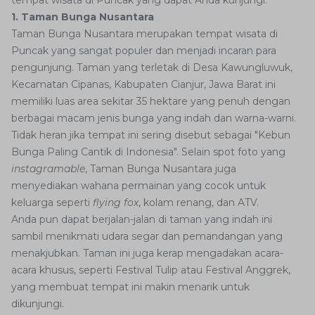
tempat wisata di Puncak yang dapat Anda kunjungi.
1. Taman Bunga Nusantara
Taman Bunga Nusantara merupakan tempat wisata di
Puncak yang sangat populer dan menjadi incaran para
pengunjung. Taman yang terletak di Desa Kawungluwuk,
Kecamatan Cipanas, Kabupaten Cianjur, Jawa Barat ini
memiliki luas area sekitar 35 hektare yang penuh dengan
berbagai macam jenis bunga yang indah dan warna-warni.
Tidak heran jika tempat ini sering disebut sebagai "Kebun
Bunga Paling Cantik di Indonesia". Selain spot foto yang
instagramable
, Taman Bunga Nusantara juga
menyediakan wahana permainan yang cocok untuk
keluarga seperti
flying fox
, kolam renang, dan ATV.
Anda pun dapat berjalan-jalan di taman yang indah ini
sambil menikmati udara segar dan pemandangan yang
menakjubkan. Taman ini juga kerap mengadakan acara-
acara khusus, seperti Festival Tulip atau Festival Anggrek,
yang membuat tempat ini makin menarik untuk
dikunjungi.