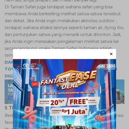
harimau, singa, jerapah, dan masih banyak lagi.
Di Taman Safari juga terdapat wahana safari yang bisa
membawa Anda berkeliling melihat satwa-satwa tersebut
dari dekat. Jika Anda ingin melakukan aktivitas
outdoor
,
terdapat wahana atraksi lainnya seperti taman air,
flying fox,
dan pertunjukan satwa yang menarik untuk ditonton. Jadi,
jika Anda ingin merasakan pengalaman melihat satwa liar
secara langsung, maka Taman Safari Indonesia adalah
tempat yang tepat untuk Anda kunjungi.
DAPATKAN LAYANAN TERBAIK UNTUK MOBIL
TOYOTA KESAYANGAN ANDA HANYA DI AUTO2000
DIGIROOM
5 Tips Aman Mengemudi di Jalan Pegunungan
Berbagai tempat wisata di Puncak sering menjadi destinasi
favorit bagi banyak orang untuk menghabiskan waktu