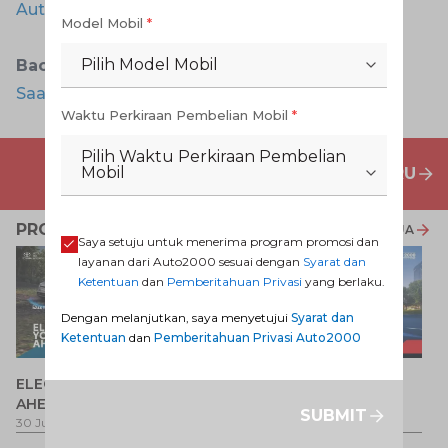
Auto2000 Digiroom
.
Model Mobil
*
Pilih Model Mobil
Baca Juga:
Tips Mengemudi di Kondisi Jakarta
Saat ini
Waktu Perkiraan Pembelian Mobil
*
Pilih Waktu Perkiraan Pembelian
Mobil
PENAWARAN MOBIL BARU
PROMO TERKAIT
LIHAT SEMUA
Saya setuju untuk menerima program promosi dan
layanan dari Auto2000 sesuai dengan
Syarat dan
Ketentuan
dan
Pemberitahuan Privasi
yang berlaku.
Dengan melanjutkan, saya menyetujui
Syarat dan
Ketentuan
dan
Pemberitahuan Privasi Auto2000
P
ELECTRIFY YOUR PATH
Promo Veloz HEV
T
AHEAD
Pe
1 
SUBMIT
30 Jul 2026
-
31 Ags 2026
1 Jul 2026
-
31 Ags 2026