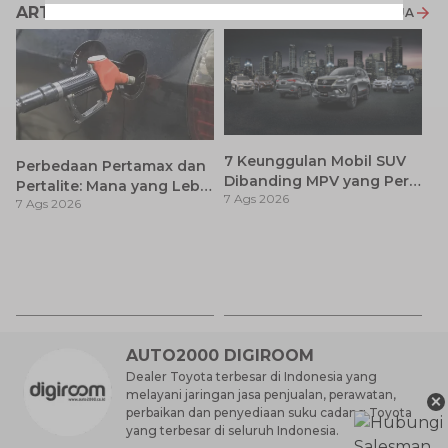
ARTIKEL LAINNYA
LIHAT SEMUA
7 Keunggulan Mobil SUV
Perbedaan Pertamax dan
Dibanding MPV yang Perlu
Pertalite: Mana yang Lebih
7 Ags 2026
Anda Ketahui
7 Ags 2026
Baik untuk Mobil Toyota
Anda?
Ca
K
7 
St
M
AUTO2000 DIGIROOM
Dealer Toyota terbesar di Indonesia yang
melayani jaringan jasa penjualan, perawatan,
×
perbaikan dan penyediaan suku cadang Toyota
yang terbesar di seluruh Indonesia.