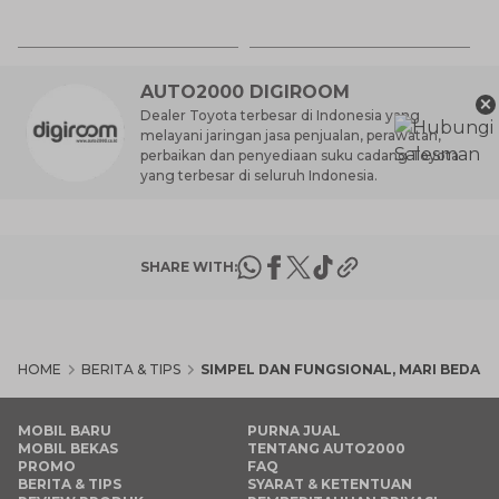
6 
M
AUTO2000 DIGIROOM
×
Dealer Toyota terbesar di Indonesia yang
melayani jaringan jasa penjualan, perawatan,
perbaikan dan penyediaan suku cadang Toyota
yang terbesar di seluruh Indonesia.
SHARE WITH:
HOME
BERITA & TIPS
SIMPEL DAN FUNGSIONAL, MARI BEDAH
MOBIL BARU
PURNA JUAL
MOBIL BEKAS
TENTANG AUTO2000
PROMO
FAQ
BERITA & TIPS
SYARAT & KETENTUAN