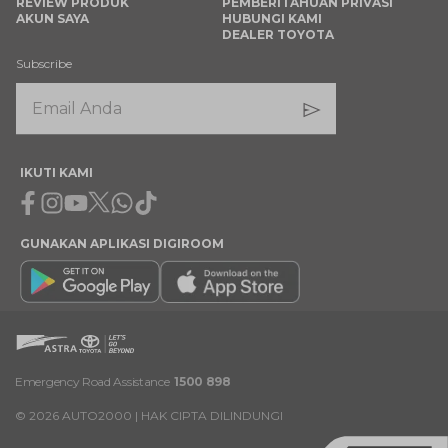
REVIEW PRODUK
PEMBERITAHUAN PRIVASI
AKUN SAYA
HUBUNGI KAMI
DEALER TOYOTA
Subscribe
IKUTI KAMI
Facebook
Instagram
Youtube
X
Whatsapp
Tiktok
GUNAKAN APLIKASI DIGIROOM
Emergency Road Assistance
1500 898
©
2026
AUTO2000 | HAK CIPTA DILINDUNGI