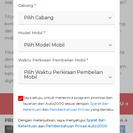
siap dihubungi oleh pihak bengkel yang dipilih. Mudah kan?
Cabang
*
Fitur terakhir adalah News & Event. Di dalamnya berisi
Pilih Cabang
konten terkait berita mengenai Auto2000, promo cabang
dan nasional, serta tips dan trik perawatan dan perbaikan
Model Mobil
*
mobil Toyota Anda di Auto2000.
Pilih Model Mobil
Fitur ini sangat bermanfaat supaya Anda selalu ter-update
dengan segala informasi mengenai Auto2000 karena
Waktu Perkiraan Pembelian Mobil
*
konten yang disajikan berisi informasi yang dikemas dalam
Pilih Waktu Perkiraan Pembelian
bahasa yang sederhana dan mudah dipahami ala konten
Mobil
digital zaman now.
Saya setuju untuk menerima program promosi dan
PENAWARAN MOBIL BARU
layanan dari Auto2000 sesuai dengan
Syarat dan
Ketentuan
dan
Pemberitahuan Privasi
yang berlaku.
PROMO TERKAIT
Dengan melanjutkan, saya menyetujui
Syarat dan
LIHAT SEMUA
Ketentuan
dan
Pemberitahuan Privasi Auto2000