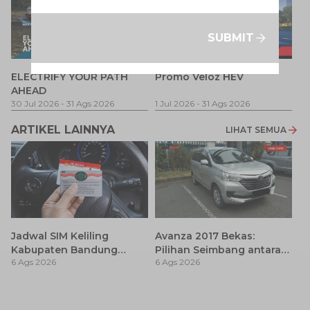
SUBMIT
P
ELECTRIFY YOUR PATH
Promo Veloz HEV
T
AHEAD
Pe
1 
30 Jul 2026
-
31 Ags 2026
1 Jul 2026
-
31 Ags 2026
ARTIKEL LAINNYA
LIHAT SEMUA
Jadwal SIM Keliling
Avanza 2017 Bekas:
Kabupaten Bandung
Pilihan Seimbang antara
6 Ags 2026
6 Ags 2026
Terbaru 2026 dan
Harga dan Fitur Modern
Lokasinya
T
Be