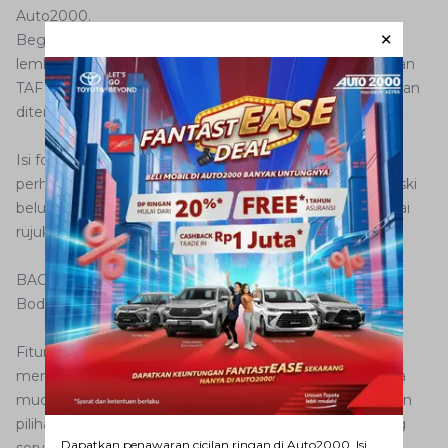
Auto2000.
Begitu diklik, Anda akan mendapatkan pilihan antara 2
lembaga leasing, yakni ACC (Astra Credit Companies) dan
TAF (Toyota Astra Finance). Pilih salah satu, dan Anda akan
diteruskan ke lembar Simulasi Kredit yang harus diisi.
Isi formulit tersebut dan Anda akan mendapatkan
perhitungan sesuai dengan data yang dimasukkan. Meski
belum final, informasi tersebut bisa Anda jadikan sebagai
rujukan.
BACA JUGA : Waspadalah! Ini Pemicu Karat Tumbuh di
Bodi Mobil Anda
Fitur ke-4 adalah Cabang. Dengan jumlah cabang
mencapai 124 outlet di seluruh Indonesia, bukan perkara
mudah mencarinya. Klik fitur ini dan Anda akan diarahkan
pilihan kota untuk mencari cabang dan formulir booking
Dapatkan penawaran cicilan ringan di Auto2000. Isi
service.