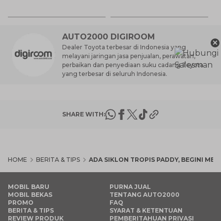
7 
St
M
AUTO2000 DIGIROOM
×
Dealer Toyota terbesar di Indonesia yang
melayani jaringan jasa penjualan, perawatan,
perbaikan dan penyediaan suku cadang Toyota
yang terbesar di seluruh Indonesia.
SHARE WITH:
HOME
BERITA & TIPS
ADA SIKLON TROPIS PADDY, BEGINI ME
MOBIL BARU
PURNA JUAL
MOBIL BEKAS
TENTANG AUTO2000
PROMO
FAQ
BERITA & TIPS
SYARAT & KETENTUAN
REVIEW PRODUK
PEMBERITAHUAN PRIVASI