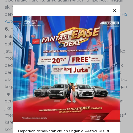
aki mobil.Pastikan kondisinya dengan melakukan servis
berkala di bengkel Auto2000 atau mengorder layanan
THS
Auto2000 Home Service
.
6. Hindari Pohon atau Obyek Besar Tumbang
Kalau tiba-tiba di depan AutoFamily ada obyek seperti
pohon tumbang akibat angin kencang, perhatikan arah
jatuh dari obyek tersebut. Bila jatuhnya tidak mengarah ke
mobil atau jalur jalan yang dilalui, cukup angkat kaki dari
pedal gas sembari waspada kondisi sekeliling mobil. Tidak
perlu manuver menghindar atau mengerem mendadak
bila tidak diperlukan. Jika jatuhnya obyek ke arah mobil atau
ke jalur yang akan AutoFamily lewati, lakukan pengurangan
laju dengan melakukan pengereman, sesuaikan daya
pengereman dengan situasi di lapangan. Kalau aman dan
jika memang dibutuhkan, segera lakukan manuver
menghindar ke arah berlawanan. Tapi jangan terlalu agresif
karena biasanya kondisi jalan licin, dan sekali lagi pastikan
kondisi jalan aman.
Dapatkan penawaran cicilan ringan di Auto2000. Isi