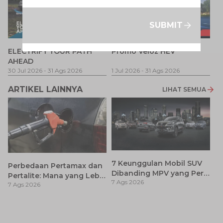
SUBMIT
P
ELECTRIFY YOUR PATH
Promo Veloz HEV
T
AHEAD
Pe
1 
30 Jul 2026
-
31 Ags 2026
1 Jul 2026
-
31 Ags 2026
ARTIKEL LAINNYA
LIHAT SEMUA
7 Keunggulan Mobil SUV
Perbedaan Pertamax dan
Dibanding MPV yang Perlu
Pertalite: Mana yang Lebih
7 Ags 2026
Anda Ketahui
7 Ags 2026
Baik untuk Mobil Toyota
Anda?
Ca
K