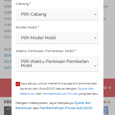
Cabang
*
adalah melalui persiapan kondisi diri dan kendaraan supaya
tidak mengalami masalah. Auto2000 siap membantu
Pilih Cabang
melalui servis berkala ditambah berbagai program promo
menguntungkan. Segera kunjungi Auto2000.co.id
Model Mobil
*
sekarang., jelas Nur Imansyah Tara, Aftersales Business
Division Head Auto2000, (26/11).
Pilih Model Mobil
Auto2000 Digiroom
Waktu Perkiraan Pembelian Mobil
*
BIAYA PERAWATAN RINGAN, JARINGAN BENGKEL
Pilih Waktu Perkiraan Pembelian
AUTO2000 MUDAH DITEMUI, YUK MILIKI AGYA GR
Mobil
SPORT!
Saya setuju untuk menerima program promosi dan
PENAWARAN MOBIL BARU
layanan dari Auto2000 sesuai dengan
Syarat dan
Ketentuan
dan
Pemberitahuan Privasi
yang berlaku.
PROMO TERKAIT
LIHAT SEMUA
Dengan melanjutkan, saya menyetujui
Syarat dan
Ketentuan
dan
Pemberitahuan Privasi Auto2000