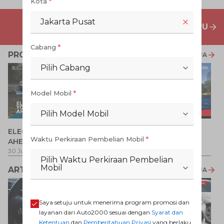
Kota
*
Jakarta Pusat
PENAWARAN MOBIL BARU
Cabang
*
PROMO TERKAIT
LIHAT SEMUA
Pilih Cabang
Model Mobil
*
Pilih Model Mobil
P
ELECTRIFY YOUR PATH
Promo Veloz HEV
T
Waktu Perkiraan Pembelian Mobil
*
AHEAD
Pe
1 
30 Jul 2026
-
31 Ags 2026
1 Jul 2026
-
31 Ags 2026
Pilih Waktu Perkiraan Pembelian
Mobil
ARTIKEL LAINNYA
LIHAT SEMUA
Saya setuju untuk menerima program promosi dan
layanan dari Auto2000 sesuai dengan
Syarat dan
Ketentuan
dan
Pemberitahuan Privasi
yang berlaku.