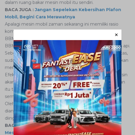
dalam ruang bakar mesin mobil itu sendiri.
BACA JUGA :
Jangan Sepelekan Kebersihan Plafon
Mobil, Begini Cara Merawatnya
Apalagi mesin mobil zaman sekarang ini memiliki rasio
kompresi yang tinggi. Sehingga, apabila menggunakan
BBM dengan RON rendah yang mudah terbakar, maka
BBM tersebut akan terbakar sebelum busi memercikan api.
Sebelum piston secara sempurna mencapai titik mati atas,
sudah terjadi pembakaran, maka performa mesin pun akan
menjadi tidak maksimal, kata Sapta di Jakarta.
Efek yang akan dirasakan secara langsung, biasanya mesin
akan
knocking
atau bahasa bengkelnya
ngelitik
. Kejadian
itu terjadi karena pembakaran di ruang bakar yang tidak
sempurna.
Oleh sebab itu wajib menggunakan BBM yang sudah
dianjurkan oleh pabrikan agar tidak terjadi hal yang tidak
diinginkan.
BACA JUGA :
Masih Perlukah Budaya Memanaskan
Mesin Mobil di Pagi Hari?