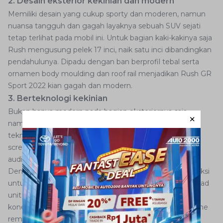
2. Desain eksterior kekinian dan modern
Memiliki desain yang cukup sporty dan moderen, namun
nuansa tangguh dan gagah layaknya sebuah SUV sejati
tetap terlihat pada mobil ini. Untuk bagian kaki-kakinya saja
Rush mengusung pelek 17 inci, naik satu inci dibandingkan
pendahulunya. Dipadu dengan ban berprofil tebal serta
ornamen body moulding dan roof rail menjadikan Rush GR
Sport 2022 kian gagah dan modern.
3. Berteknologi kekinian
Bukan hanya modern pada bagian eksteriornya saja,
namun pada sejumlah fitur di kabin juga sarat akan
teknologi kekinian. SUV ini dilengkapi head unit touch
screen berukuran 7 inci yang dilengkapi dengan sistem
audio entertainment Weblink.
Dengan fitur tersebut smartphone Anda dapat terkoneksi
untuk mengakses Waze dan web browser. Selain itu head
unit Rush GR Sport ini sudah dilengkapi dengan
konektifitas Bluetooth, multitasking support, smartphone
remote app, 8 speaker dan lainnya.