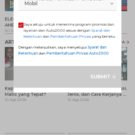
Mobil
P
ELECTRIFY YOUR PATH
Promo Veloz HEV
T
Saya setuju untuk menerima program promosi dan
AHEAD
Pe
1 
layanan dari Auto2000 sesuai dengan
Syarat dan
30 Jul 2026
-
31 Ags 2026
1 Jul 2026
-
31 Ags 2026
Ketentuan
dan
Pemberitahuan Privasi
yang berlaku.
ARTIKEL LAINNYA
LIHAT SEMUA
Dengan melanjutkan, saya menyetujui
Syarat dan
Ketentuan
dan
Pemberitahuan Privasi Auto2000
SUBMIT
Apa Itu Car Lift? Ini Fungsi,
Kapan Ganti Oli Mobil
Jenis, dan Cara Kerjanya di
Matic yang Tepat?
10 Ags 2026
10 Ags 2026
Bengkel Mobil
Ca
K
7 
St
M