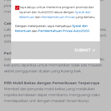
perawatan membantu mengetahui apakah kendaraan
Saya setuju untuk menerima program promosi dan
mendapatkan perawatan rutin atau tidak.
layanan dari Auto2000 sesuai dengan
Syarat dan
Ketentuan
dan
Pemberitahuan Privasi
yang berlaku.
Cek Kondisi Mesin dan Transmisi
Dengan melanjutkan, saya menyetujui
Syarat dan
Lakukan pemeriksaan pada suara mesin, respons akselerasi,
Ketentuan
dan
Pemberitahuan Privasi Auto2000
perpindahan transmisi, serta komponen pendukung seperti
sistem pendingin.
SUBMIT
Perhatikan Kondisi Kaki-Kaki
Sebagai SUV dengan ground clearance tinggi, bagian kaki-
kaki perlu diperiksa untuk memastikan tidak ada masalah
akibat penggunaan di jalan yang kurang baik.
Pilih Mobil Bekas dengan Pemeriksaan Terpercaya
Membeli dari penyedia mobil bekas yang melakukan
inspeksi kendaraan dapat membantu mengurangi risiko
mendapatkan unit dengan masalah tersembunyi.