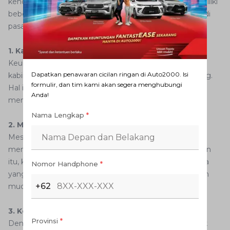
kendaraan menjadi hal penting. Toyota Rush 2013 memiliki
beberapa kelebihan yang membuatnya tetap menarik di
pasar mobil bekas.
1. Kapasitas 7 Penumpang
Keunggulan utama Toyota Rush 2013 adalah kapasitas
Dapatkan penawaran cicilan ringan di Auto2000. Isi
kabinnya yang mampu menampung hingga tujuh orang.
formulir, dan tim kami akan segera menghubungi
Hal ini menjadikannya pilihan praktis bagi keluarga yang
Anda!
membutuhkan kendaraan dengan ruang lebih luas.
Nama Lengkap
*
2. Mesin Bandel dan Mudah Dirawat
Mesin 1.5L VVT-i yang digunakan Toyota Rush 2013
memiliki reputasi cukup baik dalam hal ketahanan. Selain
itu, ketersediaan suku cadang dan jaringan servis Toyota
Nomor Handphone
*
yang luas membuat perawatan kendaraan menjadi lebih
+62
mudah.
3. Kemampuan Berkendara yang Fleksibel
Provinsi
*
Dengan ground clearance tinggi dan sistem penggerak