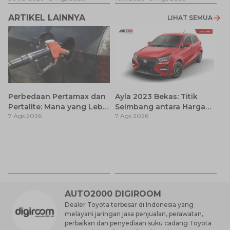
ARTIKEL LAINNYA
LIHAT SEMUA
Perbedaan Pertamax dan
Ayla 2023 Bekas: Titik
Pertalite: Mana yang Lebih
Seimbang antara Harga
7 Ags 2026
7 Ags 2026
Baik untuk Mobil Toyota
dan Pembaruan Teknologi
Anda?
7
D
7 
A
AUTO2000 DIGIROOM
Dealer Toyota terbesar di Indonesia yang
melayani jaringan jasa penjualan, perawatan,
perbaikan dan penyediaan suku cadang Toyota