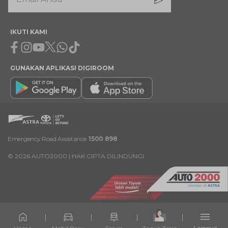
IKUTI KAMI
Facebook
Instagram
Youtube
X
Whatsapp
Tiktok
GUNAKAN APLIKASI DIGIROOM
Emergency Road Assistance
1500 898
©
2026
AUTO2000 | HAK CIPTA DILINDUNGI
Lainnya