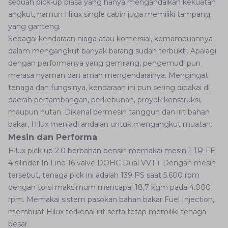
sebuah pick-up biasa yang hanya mengandalkan kekuatan
angkut, namun Hilux single cabin juga memiliki tampang
yang ganteng.
Sebagai kendaraan niaga atau komersial, kemampuannya
dalam mengangkut banyak barang sudah terbukti. Apalagi
dengan performanya yang gemilang, pengemudi pun
merasa nyaman dan aman mengendarainya. Mengingat
tenaga dan fungsinya, kendaraan ini pun sering dipakai di
daerah pertambangan, perkebunan, proyek konstruksi,
maupun hutan. Dikenal bermesin tangguh dan irit bahan
bakar, Hilux menjadi andalan untuk mengangkut muatan.
Mesin dan Performa
Hilux pick up 2.0 berbahan bensin memakai mesin 1 TR-FE
4 silinder In Line 16 valve DOHC Dual VVT-i. Dengan mesin
tersebut, tenaga pick ini adalah 139 PS saat 5.600 rpm
dengan torsi maksimum mencapai 18,7 kgm pada 4.000
rpm. Memakai sistem pasokan bahan bakar Fuel Injection,
membuat Hilux terkenal irit serta tetap memiliki tenaga
besar.