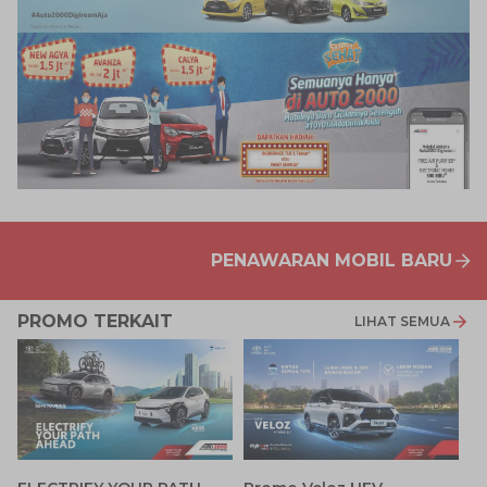
PENAWARAN MOBIL BARU
PROMO TERKAIT
LIHAT SEMUA
P