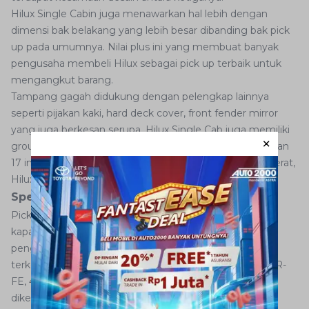
Hilux Single Cabin juga menawarkan hal lebih dengan
dimensi bak belakang yang lebih besar dibanding bak pick
up pada umumnya. Nilai plus ini yang membuat banyak
pengusaha membeli Hilux sebagai pick up terbaik untuk
mengangkut barang.
Tampang gagah didukung dengan pelengkap lainnya
seperti pijakan kaki, hard deck cover, front fender mirror
yang juga berkesan serupa. Hilux Single Cab juga memiliki
ground clearance yang cukup tinggi dengan pelek ukuran
17 inci. Didesain memang untuk mengarungi medan berat,
Hilux mampu tampil gagah dan tetap ganting.
Spesifikasi
Pick up Hilux memiliki pilihan mesin bensin dengan
kapasitas mesin 2.0 serta mesin diesel 2.4. Dengan tipe
penggerak two-wheel drive, kendaraan ini memang
terkenal tangguh. Apalagi dengan konfigurasi mesin 1TR-
FE, 4 Cylinders, In Line 16-valve DOHC Dual VVT-i yang
dikenal kuat.