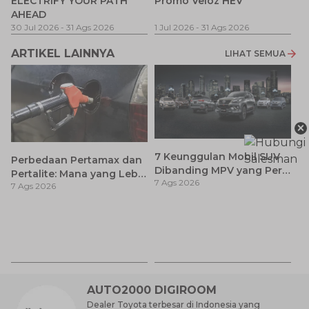
ELECTRIFY YOUR PATH
Promo Veloz HEV
T
AHEAD
Pe
1 
30 Jul 2026
-
31 Ags 2026
1 Jul 2026
-
31 Ags 2026
ARTIKEL LAINNYA
LIHAT SEMUA
×
7 Keunggulan Mobil SUV
Perbedaan Pertamax dan
Dibanding MPV yang Perlu
Pertalite: Mana yang Lebih
7 Ags 2026
Anda Ketahui
7 Ags 2026
Baik untuk Mobil Toyota
Anda?
Ay
S
7 
d
AUTO2000 DIGIROOM
Dealer Toyota terbesar di Indonesia yang