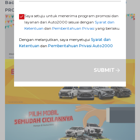
Baca Juga:
Review Toyota FT 86 Terbaru Auto2000
PROMO MENARIK DI AUTO2000 CEK SEKARANG!
Saya setuju untuk menerima program promosi dan
layanan dari Auto2000 sesuai dengan
Syarat dan
Ketentuan
dan
Pemberitahuan Privasi
yang berlaku.
Dengan melanjutkan, saya menyetujui
Syarat dan
Ketentuan
dan
Pemberitahuan Privasi Auto2000
SUBMIT