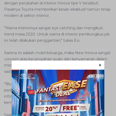
dengan perubahan di interior Innova tipe V tersebut.
Pasalnya Toyota memberikan kesan eksklusif namun tetap
modern di sektor interior.
"Warna interiornya sangat eye catching dan mengikuti
trend masa 2020. Untuk warna di interior pembungkus jok
ini telah dilakukan penggantian," tukas Evi.
Karena ini adalah mobil keluarga, maka New Innova sangat
concern atas kecanggihan audio dan kenyamanan dalam
menikmati hiburan ketika berkendara. Monitor di dasbor
saat ini sudah diperbesar dengan ukuran 9 inci.
"Bluetooth, radio, USB, voice command, mirroring dan
pastinya bisa miracast mampu diakomodir oleh
infotainment system Innova," terang Evi menjelaskan
kemampuan audio mobil tersebut.
Saat ini Innova juga sudah memiliki fitur vehicle stability