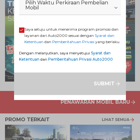
Pilih Waktu Perkiraan Pembelian
Mobil
Saya setuju untuk menerima program promosi dan
layanan dari Auto2000 sesuai dengan
Syarat dan
Ketentuan
dan
Pemberitahuan Privasi
yang berlaku.
Dengan melanjutkan, saya menyetujui
Syarat dan
Ketentuan
dan
Pemberitahuan Privasi Auto2000
SUBMIT
PENAWARAN MOBIL BARU
PROMO TERKAIT
LIHAT SEMUA