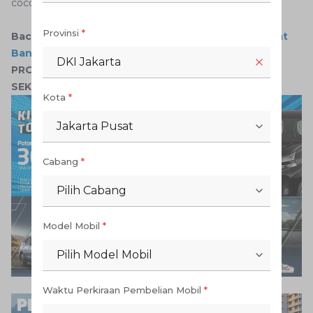
cocok sesuai kebutuhan.
Provinsi
*
Baca Juga:
Tanya Auto: 3 Jurus Dalam Tips Merawat
Ban
DKI Jakarta
PROMO MENARIK DI AUTO2000 DAPATKAN
SEKARANG!
Kota
*
Jakarta Pusat
Cabang
*
Pilih Cabang
Model Mobil
*
Pilih Model Mobil
Waktu Perkiraan Pembelian Mobil
*