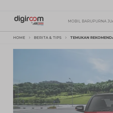
MOBIL BARU
PURNA JU
HOME
BERITA & TIPS
TEMUKAN REKOMENDAS