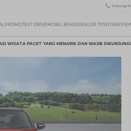
Hubungi K
AL
PROMO
TEST DRIVE
MOBIL BEKAS
DEALER TOYOTA
REVIE
I WISATA PACET YANG MENARIK DAN WAJIB DIKUNJUNGI