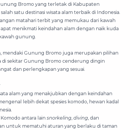
Gunung Bromo yang terletak di Kabupaten
ah satu destinasi wisata alam terbaik di Indonesia.
ngan matahari terbit yang memukau dari kawah
a dapat menikmati keindahan alam dengan naik kuda
u kawah gunung.
, mendaki Gunung Bromo juga merupakan pilihan
a di sekitar Gunung Bromo cenderung dingin
ngat dan perlengkapan yang sesuai.
r
sata alam yang menakjubkan dengan keindahan
 mengenal lebih dekat spesies komodo, hewan kadal
nesia.
l Komodo antara lain
snorkeling
,
diving
, dan
ankan untuk mematuhi aturan yang berlaku di taman