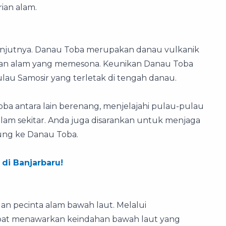
ian alam.
anjutnya. Danau Toba merupakan danau vulkanik
an alam yang memesona. Keunikan Danau Toba
ulau Samosir yang terletak di tengah danau.
Toba antara lain berenang, menjelajahi pulau-pulau
 alam sekitar. Anda juga disarankan untuk menjaga
jung ke Danau Toba.
 di Banjarbaru!
an pecinta alam bawah laut. Melalui
mpat menawarkan keindahan bawah laut yang