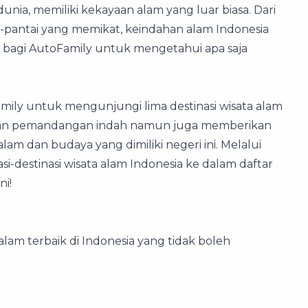
unia, memiliki kekayaan alam yang luar biasa. Dari
i-pantai yang memikat, keindahan alam Indonesia
 bagi AutoFamily untuk mengetahui apa saja
mily untuk mengunjungi lima destinasi wisata alam
irkan pemandangan indah namun juga memberikan
 dan budaya yang dimiliki negeri ini. Melalui
i-destinasi wisata alam Indonesia ke dalam daftar
ni!
alam terbaik di Indonesia yang tidak boleh