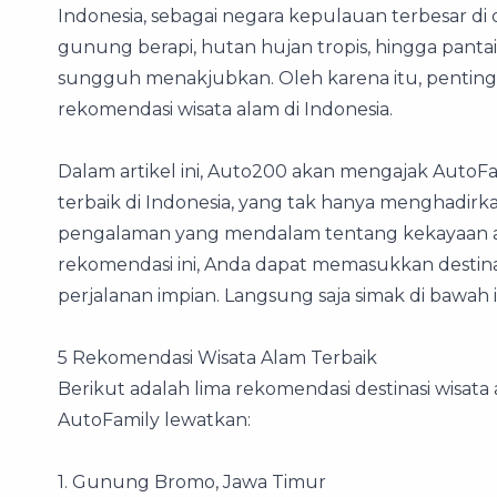
Indonesia, sebagai negara kepulauan terbesar di d
gunung berapi, hutan hujan tropis, hingga panta
sungguh menakjubkan. Oleh karena itu, penting
rekomendasi wisata alam di Indonesia.
Dalam artikel ini, Auto200 akan mengajak AutoFa
terbaik di Indonesia, yang tak hanya menghad
pengalaman yang mendalam tentang kekayaan alam
rekomendasi ini, Anda dapat memasukkan destinas
perjalanan impian. Langsung saja simak di bawah i
5 Rekomendasi Wisata Alam Terbaik
Berikut adalah lima rekomendasi destinasi wisata 
AutoFamily lewatkan:
1. Gunung Bromo, Jawa Timur