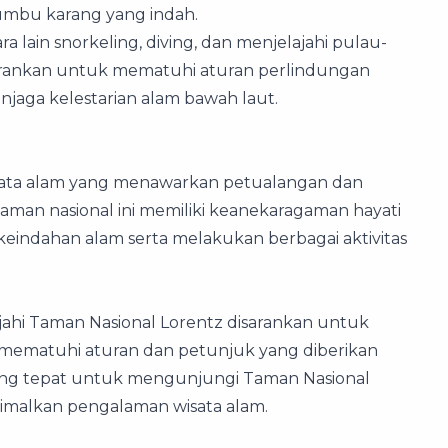
mbu karang yang indah.
a lain snorkeling, diving, dan menjelajahi pulau-
disarankan untuk mematuhi aturan perlindungan
jaga kelestarian alam bawah laut.
isata alam yang menawarkan petualangan dan
an nasional ini memiliki keanekaragaman hayati
eindahan alam serta melakukan berbagai aktivitas
ajahi Taman Nasional Lorentz disarankan untuk
a mematuhi aturan dan petunjuk yang diberikan
yang tepat untuk mengunjungi Taman Nasional
imalkan pengalaman wisata alam.