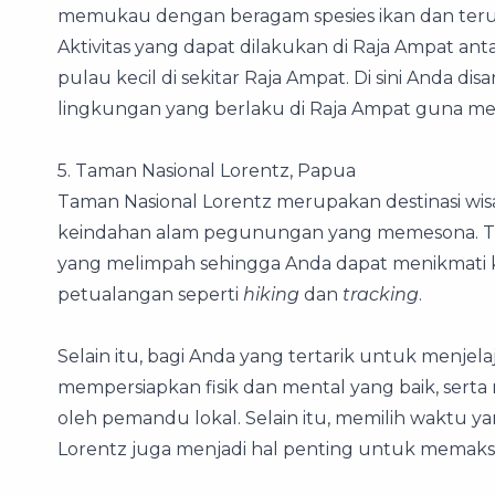
memukau dengan beragam spesies ikan dan teru
Aktivitas yang dapat dilakukan di Raja Ampat antar
pulau kecil di sekitar Raja Ampat. Di sini Anda 
lingkungan yang berlaku di Raja Ampat guna men
5. Taman Nasional Lorentz, Papua
Taman Nasional Lorentz merupakan destinasi w
keindahan alam pegunungan yang memesona. Tam
yang melimpah sehingga Anda dapat menikmati k
petualangan seperti
hiking
dan
tracking
.
Selain itu, bagi Anda yang tertarik untuk menjel
mempersiapkan fisik dan mental yang baik, sert
oleh pemandu lokal. Selain itu, memilih waktu 
Lorentz juga menjadi hal penting untuk memaks