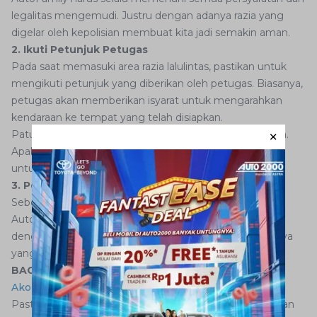
legalitas mengemudi. Justru dengan adanya razia yang
digelar oleh kepolisian membuat kita jadi semakin aman.
2. Ikuti Petunjuk Petugas
Pada saat memasuki area razia lalulintas, pastikan untuk
mengikuti petunjuk yang diberikan oleh petugas. Biasanya,
petugas akan memberikan isyarat untuk mengarahkan
kendaraan ke tempat yang telah disiapkan.
Patuhi semua instruksi yang diberikan dengan seksama.
Apabila ada pertanyaan atau kebingungan, jangan ragu
untuk bertanya kepada petugas.
3. Persiapkan Dokumen Kendaraan dengan Baik
Sebelum memasuki area razia lalulintas, pastikan
AutoFamily telah mempersiapkan dokumen kendaraan
dengan baik. Periksa SIM A, STNK, dan surat-surat lainnya
yang mungkin diminta oleh petugas.
BACA JUGA:
Review Mesin Alphard 2023: Powerfull
Akomodir Kemewahan
Pastikan dokumen-dokumen tersebut masih berlaku dan