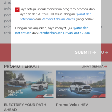
Auto2000 Digiroom
Informasi dalam konten artikel ini dapat mengalami
Saya setuju untuk menerima program promosi dan
layanan dari Auto2000 sesuai dengan
Syarat dan
perubahan dan perbedaan, menyesuaikan dengan
Ketentuan
dan
Pemberitahuan Privasi
yang berlaku.
perkembangan, situasi, strategi bisnis, kemajuan
teknologi dan kebijakan tertentu tanpa pemberitahuan
Dengan melanjutkan, saya menyetujui
Syarat dan
terlebih dahulu.
Ketentuan
dan
Pemberitahuan Privasi Auto2000
SUBMIT
PENAWARAN MOBIL BARU
PROMO TERKAIT
LIHAT SEMUA
P
ELECTRIFY YOUR PATH
Promo Veloz HEV
T
AHEAD
Pe
1 