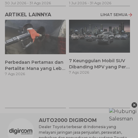
30 Jul 2026
-
31 Ags 2026
1 Jul 2026
-
31 Ags 2026
ARTIKEL LAINNYA
LIHAT SEMUA
7 Keunggulan Mobil SUV
Perbedaan Pertamax dan
Dibanding MPV yang Perlu
Pertalite: Mana yang Lebih
7 Ags 2026
Anda Ketahui
7 Ags 2026
Baik untuk Mobil Toyota
Anda?
Ay
S
7 
d
×
AUTO2000 DIGIROOM
Dealer Toyota terbesar di Indonesia yang
melayani jaringan jasa penjualan, perawatan,
perbaikan dan penyediaan suku cadang Toyota