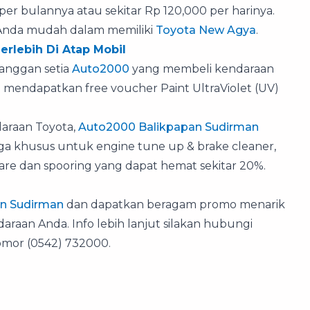
er bulannya atau sekitar Rp 120,000 per harinya.
 Anda mudah dalam memiliki
Toyota New Agya
.
erlebih Di Atap Mobil
langgan setia
Auto2000
yang membeli kendaraan
mendapatkan free voucher Paint UltraViolet (UV)
daraan Toyota,
Auto2000 Balikpapan Sudirman
a khusus untuk engine tune up & brake cleaner,
r care dan spooring yang dapat hemat sekitar 20%.
n Sudirman
dan dapatkan beragam promo menarik
raan Anda. Info lebih lanjut silakan hubungi
mor (0542) 732000.