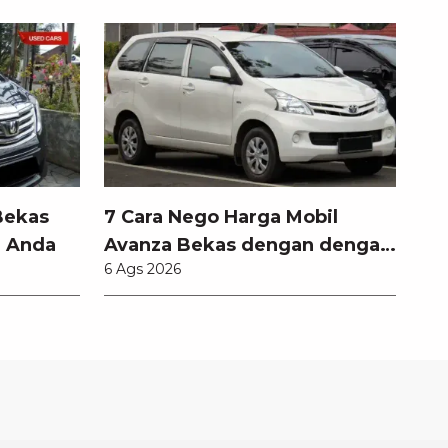
Bekas
7 Cara Nego Harga Mobil
l Anda
Avanza Bekas dengan dengan
6 Ags 2026
Teknik Jitu Anti Rugi!