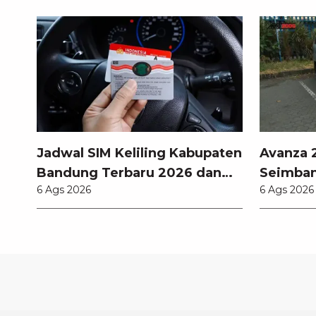
Jadwal SIM Keliling Kabupaten
Avanza 2
Bandung Terbaru 2026 dan
Seimban
6 Ags 2026
6 Ags 2026
Lokasinya
Fitur M