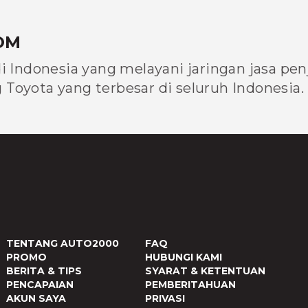
OM
di Indonesia yang melayani jaringan jasa pe
Toyota yang terbesar di seluruh Indonesia.
TENTANG AUTO2000
FAQ
PROMO
HUBUNGI KAMI
BERITA & TIPS
SYARAT & KETENTUAN
PENCAPAIAN
PEMBERITAHUAN
AKUN SAYA
PRIVASI