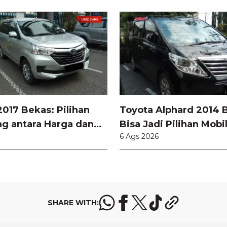
017 Bekas: Pilihan
Toyota Alphard 2014 
g antara Harga dan
Bisa Jadi Pilihan Mobi
6 Ags 2026
odern
SHARE WITH: