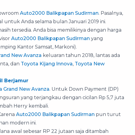
showroom
Auto2000 Balikpapan Sudirman
. Pasalnya,
l untuk Anda selama bulan Januari 2019 ini.
ih tersedia. Anda bisa memilikinya dengan harga
visor
Auto2000 Balikpapan Sudirman
yang
samping Kantor Samsat, Markoni).
rand New Avanza
keluaran tahun 2018, lantas ada
enta, dan
Toyota Kijang Innova
,
Toyota New
l Berjamur
a Grand New Avanza
. Untuk Down Payment (DP)
gsuran yang terjangkau dengan cicilan Rp 5,7 juta
ambah Herry kembali.
 Karena
Auto2000 Balikpapan Sudirman
pun turut
nan modern ini.
dana awal sebesar RP 22 jutaan saja ditambah