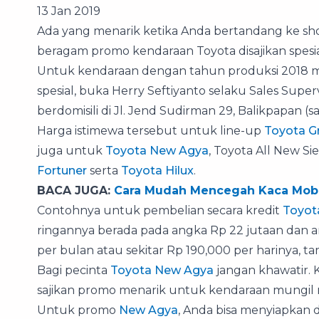
13 Jan 2019
Ada yang menarik ketika Anda bertandang ke 
beragam promo kendaraan Toyota disajikan spesia
Untuk kendaraan dengan tahun produksi 2018 mas
spesial, buka Herry Seftiyanto selaku Sales Super
berdomisili di Jl. Jend Sudirman 29, Balikpapan (
Harga istimewa tersebut untuk line-up
Toyota G
juga untuk
Toyota New Agya
, Toyota All New Si
Fortuner
serta
Toyota Hilux
.
BACA JUGA:
Cara Mudah Mencegah Kaca Mobi
Contohnya untuk pembelian secara kredit
Toyot
ringannya berada pada angka Rp 22 jutaan dan an
per bulan atau sekitar Rp 190,000 per harinya, t
Bagi pecinta
Toyota New Agya
jangan khawatir.
sajikan promo menarik untuk kendaraan mungil 
Untuk promo
New Agya
, Anda bisa menyiapkan 