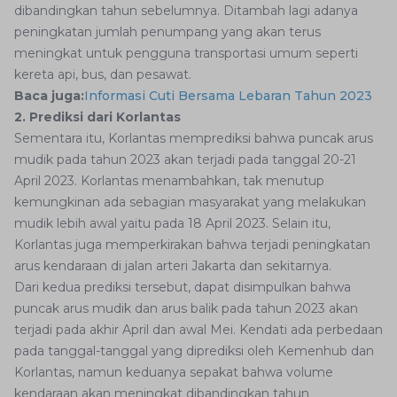
dibandingkan tahun sebelumnya. Ditambah lagi adanya
peningkatan jumlah penumpang yang akan terus
meningkat untuk pengguna transportasi umum seperti
kereta api, bus, dan pesawat.
Baca juga:
Informasi Cuti Bersama Lebaran Tahun 2023
2. Prediksi dari Korlantas
Sementara itu, Korlantas memprediksi bahwa puncak arus
mudik pada tahun 2023 akan terjadi pada tanggal 20-21
April 2023. Korlantas menambahkan, tak menutup
kemungkinan ada sebagian masyarakat yang melakukan
mudik lebih awal yaitu pada 18 April 2023. Selain itu,
Korlantas juga memperkirakan bahwa terjadi peningkatan
arus kendaraan di jalan arteri Jakarta dan sekitarnya.
Dari kedua prediksi tersebut, dapat disimpulkan bahwa
puncak arus mudik dan arus balik pada tahun 2023 akan
terjadi pada akhir April dan awal Mei. Kendati ada perbedaan
pada tanggal-tanggal yang diprediksi oleh Kemenhub dan
Korlantas, namun keduanya sepakat bahwa volume
kendaraan akan meningkat dibandingkan tahun