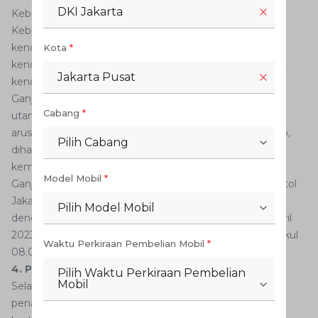
DKI Jakarta
Kebijakan lain yang diterapkan adalah
Ganjil Genap
.
Kebijakan ini bertujuan untuk mengurangi volume
kendaraan pada jalur-jalur tertentu dengan membatasi
Kota
*
kendaraan yang boleh melintas berdasarkan nomor plat
Jakarta Pusat
kendaraan ganjil atau genap.
Ganjil Genap biasanya diterapkan pada jalan-jalan arteri
Cabang
*
utama di kota-kota besar yang menjadi rute mudik dan
arus balik. Dengan diterapkannya kebijakan Ganjil Genap,
Pilih Cabang
diharapkan volume kendaraan dapat dikurangi sehingga
kemacetan dapat teratasi.
Model Mobil
*
Ganjil genap pada arus mudik dilakukan mulai dari jalan tol
Jakarta-Cikampek hingga gerbang tol Kalikangkung
Pilih Model Mobil
dengan jadwal yang sama dengan
one way
yaitu 18 April
2023 pukul 14.00 hingga 00.00 dan 19 April - 21 April pukul
Waktu Perkiraan Pembelian Mobil
*
08.00 hingga 00.00.
4. Penambahan Ruas Jalan
Pilih Waktu Perkiraan Pembelian
Mobil
Selain kebijakan di atas, pemerintah juga melakukan
penambahan ruas jalan. Peningkatan infrastruktur jalan