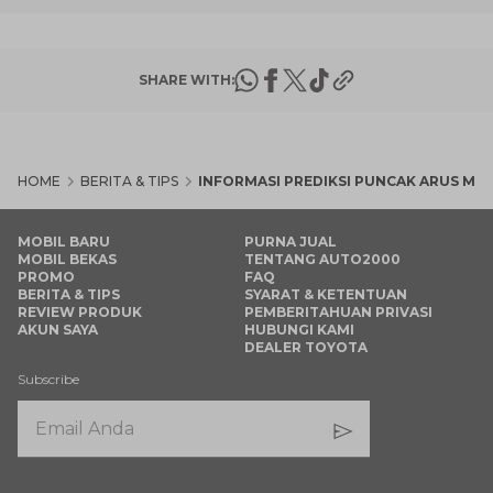
SHARE WITH:
HOME
BERITA & TIPS
INFORMASI PREDIKSI PUNCAK ARUS MUD
MOBIL BARU
PURNA JUAL
MOBIL BEKAS
TENTANG AUTO2000
PROMO
FAQ
BERITA & TIPS
SYARAT & KETENTUAN
REVIEW PRODUK
PEMBERITAHUAN PRIVASI
AKUN SAYA
HUBUNGI KAMI
DEALER TOYOTA
Subscribe