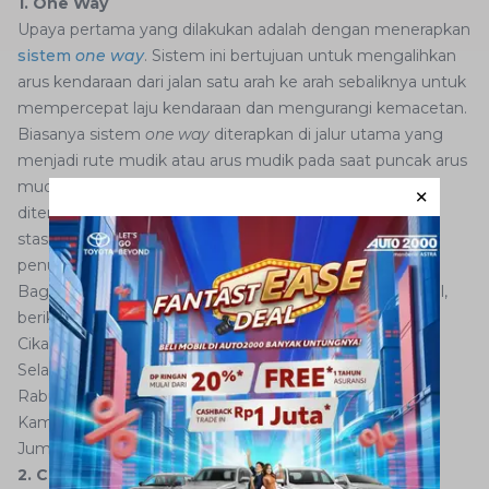
1. One Way
Upaya pertama yang dilakukan adalah dengan menerapkan
sistem
one
way
. Sistem ini bertujuan untuk mengalihkan
arus kendaraan dari jalan satu arah ke arah sebaliknya untuk
mempercepat laju kendaraan dan mengurangi kemacetan.
Biasanya sistem
one
way
diterapkan di jalur utama yang
menjadi rute mudik atau arus mudik pada saat puncak arus
mudik dan arus balik. Selain itu, sistem
one
way
juga
diterapkan pada ruas jalan yang menuju bandara atau
stasiun kereta api untuk menghindari keterlambatan
penumpang.
Bagi AutoFamily yang akan mudik menggunakan mobil,
berikut merupakan jadwal
one way
jalan tol Jakarta-
Cikampek hingga gerbang tol Kalikangkung:
Selasa, 18 April 2023 pukul 14.00 - 00.00 WIB
Rabu, 19 April 2023 pukul 08.00 - 00.00 WIB
Kamis, 20 April 2023 pukul 08.00 - 00.00 WIB
Jumat, 21 April 2023 08.00 - 00.00 WIB
2. Contra Flow