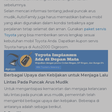
sebelumnya.
Selain mencari informasi tentang jadwal puncak arus
mudik, AutoFamily juga harus memastikan bahwa mobil
yang akan digunakan dalam kondisi terbaiknya agar
perjalanan tetap selamat dan aman. Gunakan
paket servis
Toyota
yang bisa memberikan servis lengkap sesuai
kebutuhan mobil Toyota Anda. Dapatkan kupon servis
Toyota hanya di Auto2000 Digiroom.
Berbagai Upaya dan Kebijakan untuk Menjaga Lalu
Lintas Pada Puncak Arus Mudik
Untuk mengantisipasi kemacetan dan menjaga kelancaran
lalu lintas pada puncak arus mudik, pemerintah telah
mengambil berbagai upaya dan kebijakan. Beberapa di
antaranya adalah sebagai berikut.