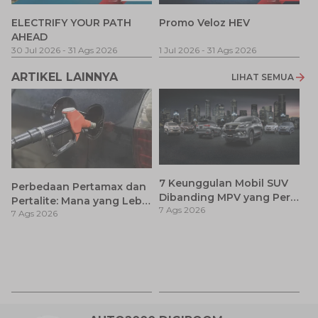
P
ELECTRIFY YOUR PATH
Promo Veloz HEV
T
AHEAD
Pe
1 
30 Jul 2026
-
31 Ags 2026
1 Jul 2026
-
31 Ags 2026
ARTIKEL LAINNYA
LIHAT SEMUA
7 Keunggulan Mobil SUV
Perbedaan Pertamax dan
Dibanding MPV yang Perlu
Pertalite: Mana yang Lebih
7 Ags 2026
Anda Ketahui
7 Ags 2026
Baik untuk Mobil Toyota
Anda?
Ay
S
7 
d