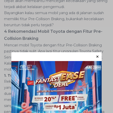
cepat akan membantu mencegah kecelakaan yang sering
terjadi akibat kelalaian pengemudi.
Bayangkan kalau semua mobil yang ada di jalanan sudah
memiliki fitur Pre-Collision Braking, bukankah kecelakaan
beruntun tidak perlu terjadi?
4 Rekomendasi Mobil Toyota dengan Fitur Pre-
Collision Braking
Mencari mobil Toyota dengan fitur Pre-Collision Braking
pastinya tidak sulit. Apa lagi fitur unggulan Toyota Safety
Sense juga sudah disematkan di beberapa mobil terbaik.
Kalau Anda bingung memilihnya, berikut rekomendasi
mobil yang bisa dipertimbangkan.
1. Toyota Veloz
Rekomendasi pertama hadir dari golongan mobil MPV
yang menawarkan kenyamanan serta keamanan tiada
duanya, yaitu
Toyota Veloz
. Didesain khusus untuk bisa
memberikan kenyamanan ketika berkendara, mobil ini
sangat cocok jadi kendaraan keluarga karena kapasitas
penumpangnya yang besar. Kabinnya juga luas sehingga