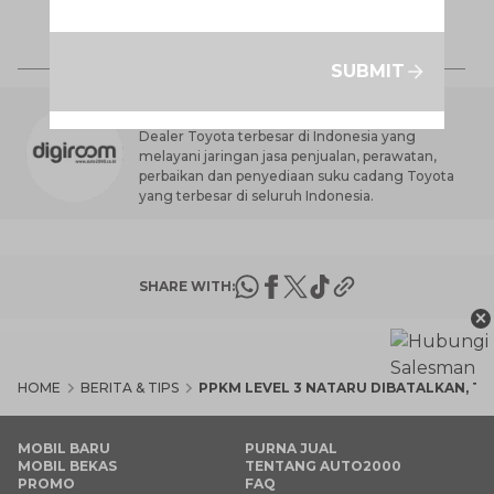
S
7 
d
SUBMIT
AUTO2000 DIGIROOM
Dealer Toyota terbesar di Indonesia yang
melayani jaringan jasa penjualan, perawatan,
perbaikan dan penyediaan suku cadang Toyota
yang terbesar di seluruh Indonesia.
SHARE WITH:
×
HOME
BERITA & TIPS
PPKM LEVEL 3 NATARU DIBATALKAN, TE
MOBIL BARU
PURNA JUAL
MOBIL BEKAS
TENTANG AUTO2000
PROMO
FAQ