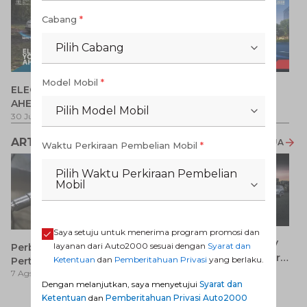
Cabang
*
Pilih Cabang
P
Model Mobil
*
ELECTRIFY YOUR PATH
Promo Veloz HEV
T
AHEAD
Pe
1 
Pilih Model Mobil
30 Jul 2026
-
31 Ags 2026
1 Jul 2026
-
31 Ags 2026
ARTIKEL LAINNYA
LIHAT SEMUA
Waktu Perkiraan Pembelian Mobil
*
Pilih Waktu Perkiraan Pembelian
Mobil
Saya setuju untuk menerima program promosi dan
7 Keunggulan Mobil SUV
layanan dari Auto2000 sesuai dengan
Syarat dan
Perbedaan Pertamax dan
Dibanding MPV yang Perlu
Ketentuan
dan
Pemberitahuan Privasi
yang berlaku.
Pertalite: Mana yang Lebih
7 Ags 2026
Anda Ketahui
7 Ags 2026
Baik untuk Mobil Toyota
Dengan melanjutkan, saya menyetujui
Syarat dan
Anda?
Ketentuan
dan
Pemberitahuan Privasi Auto2000
Ay