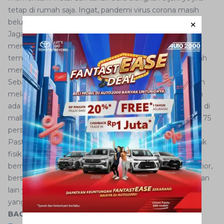
tetap di rumah saja. Ingat, pandemi virus corona masih
belum usai.
Jaga selalu diri Anda dan keluarga dengan senantiasa
menerapkan protokol kesehatan yang disiplin. Hindari
tempat yang ramai. Pastikan diri Anda dan keluarga telah
mendapatkan vaksin covid-19.
Sebagai gantinya PPKM level 3, pemerintah sendiri akan
melaksanakan pembatasan khusus Nataru. Artinya akan
ada sejumlah pembatasan di ruang-ruang publik seperti di
mall atau pusat perbelanjaan yang akan dibatasi hingga 75
persen saja kapasitasnya.
Pastikan bagian yang paling sering mendapatkan kontak
fisik dengan penghuni kabin rutin dibersihkan. Cukup
bermodalkan kain mikrofiber dan cairan pembersih interior,
bersihkan hendel pintu, kemudi, tuas transmisi dan bagian
lain yang kerap disentuh tangan, termasuk pintu bagasi
yang sering dibuka oleh satpam mal atau kantor.
BACA JUGA:
Penting! Cara Membedakan Sparepart