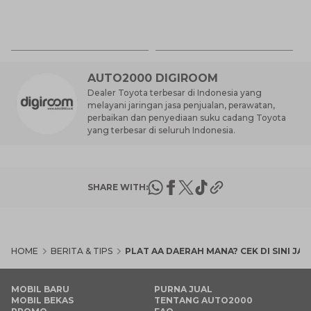
Ca
K
7 
St
M
AUTO2000 DIGIROOM
Dealer Toyota terbesar di Indonesia yang
melayani jaringan jasa penjualan, perawatan,
perbaikan dan penyediaan suku cadang Toyota
yang terbesar di seluruh Indonesia.
SHARE WITH:
HOME
BERITA & TIPS
PLAT AA DAERAH MANA? CEK DI SINI J
MOBIL BARU
PURNA JUAL
MOBIL BEKAS
TENTANG AUTO2000