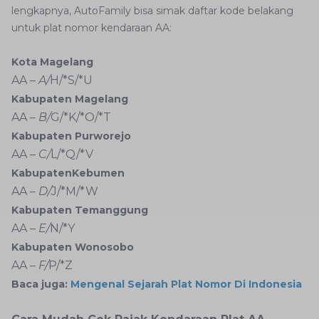
lengkapnya, AutoFamily bisa simak daftar kode belakang
untuk plat nomor kendaraan AA:
Kota Magelang
AA –
A/
H/*S/*U
Kabupaten Magelang
AA –
B/
G/*K/*O/*T
Kabupaten Purworejo
AA –
C/
L/*Q/*V
KabupatenKebumen
AA –
D/
J/*M/*W
Kabupaten Temanggung
AA –
E/
N/*Y
Kabupaten Wonosobo
AA –
F/
P/*Z
Baca juga:
Mengenal Sejarah Plat Nomor Di Indonesia