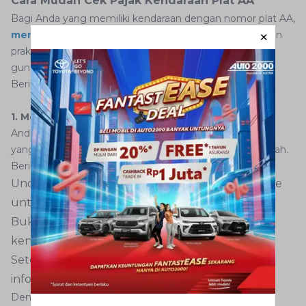
Cara Mudah Cek Pajak Kendaraan Plat AA
Bagi Anda yang memiliki kendaraan dengan nomor plat AA,
mengecek pajak kendaraan
kini bisa dilakukan dengan
praktis dan cepat. Ada beberapa cara yang bisa Anda
gunakan, baik melalui website resmi maupun aplikasi.
Berikut panduan lengkapnya.
1. Melalui Aplikasi New Sakpole
Anda bisa mengeceknya melalui aplikasi New Sakpole,
yang merupakan aplikasi resmi dari SAMSAT Jawa Tengah.
Berikut cara menggunakannya:
Unduh aplikasi New Sakpole di Google Play Store
untuk Android atau di App Store untuk iPhone.
Buka aplikasi dan masukkan kode plat nomor
kendaraan Anda.
Setelah itu, klik tombol "Proses" untuk melihat
informasi pajak kendaraan.
Dengan aplikasi New Sakpole, AutoFamily bisa dengan