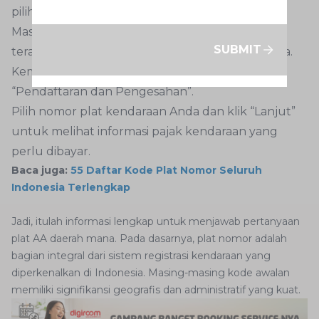
pilih menu “Tambah Kendaraan Bermotor”.
Masukkan nomor plat kendaraan dan lima digit
SUBMIT
terakhir nomor rangka pada kolom yang tersedia.
Kembali ke halaman utama, lalu pilih menu
“Pendaftaran dan Pengesahan”.
Pilih nomor plat kendaraan Anda dan klik “Lanjut”
untuk melihat informasi pajak kendaraan yang
perlu dibayar.
Baca juga:
55 Daftar Kode Plat Nomor Seluruh
Indonesia Terlengkap
Jadi, itulah informasi lengkap untuk menjawab pertanyaan
plat AA daerah mana. Pada dasarnya, plat nomor adalah
bagian integral dari sistem registrasi kendaraan yang
diperkenalkan di Indonesia. Masing-masing kode awalan
memiliki signifikansi geografis dan administratif yang kuat.