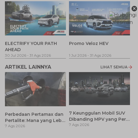
×
P
ELECTRIFY YOUR PATH
Promo Veloz HEV
T
AHEAD
Pe
1 
30 Jul 2026
-
31 Ags 2026
1 Jul 2026
-
31 Ags 2026
ARTIKEL LAINNYA
LIHAT SEMUA
7 Keunggulan Mobil SUV
Perbedaan Pertamax dan
Dibanding MPV yang Perlu
Pertalite: Mana yang Lebih
7 Ags 2026
Anda Ketahui
7 Ags 2026
Baik untuk Mobil Toyota
Anda?