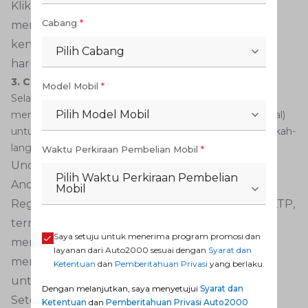
Klik tombol “Cek Sekarang”, maka sistem akan
Cabang
*
menampilkan informasi lengkap mengenai
kendaraan Anda, termasuk besaran pajak yang
Pilih Cabang
harus dibayarkan.
3. Cek Pajak Kendaraan via Aplikasi SIGNAL
Model Mobil
*
Selain menggunakan
website
e-Samsat, Anda juga bisa
Pilih Model Mobil
memanfaatkan aplikasi SIGNAL (Samsat Digital Nasional)
untuk mengecek pajak kendaraan plat AA. Berikut langkah-
langkahnya:
Waktu Perkiraan Pembelian Mobil
*
Unduh dan instal aplikasi SIGNAL di smartphone
Pilih Waktu Perkiraan Pembelian
Anda melalui Play Store atau App Store.
Mobil
Registrasi akun dengan mengisi data diri sesuai KTP,
termasuk nomor telepon, email aktif, serta
Saya setuju untuk menerima program promosi dan
membuat kata sandi. Anda juga perlu
layanan dari Auto2000 sesuai dengan
Syarat dan
mengunggah scan KTP dan melakukan swafoto
Ketentuan
dan
Pemberitahuan Privasi
yang berlaku.
untuk verifikasi.
Dengan melanjutkan, saya menyetujui
Syarat dan
Setelah akun terverifikasi, masuk ke aplikasi dan
Ketentuan
dan
Pemberitahuan Privasi Auto2000