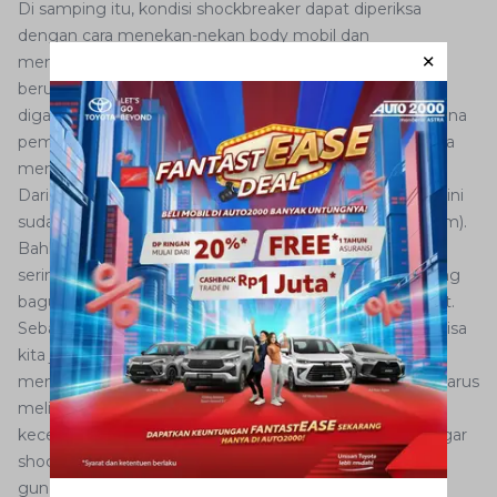
Di samping itu, kondisi shockbreaker dapat diperiksa
dengan cara menekan-nekan body mobil dan
memperhatikan pantulannya. Bila bodi memantul
berulang-ulang, berarti sudah waktunya shockbreaker
diganti. Agar lebih yakin, bawalah ke bengkel resmi karena
pemeriksaan mereka lebih tepat dan akurat dengan cara
mencopot shockbreaker dari body mobil.
Dari segi waktu, biasanya komponen penyerap getaran ini
sudah mulai rusak pada tahun ke-tiga (sekitar 60.000 km).
Bahkan, kerusakan bisa lebih cepat lagi jika mobil Anda
sering melintasi medan yang permukaan jalannya kurang
bagus sehingga komponen ini sering bekerja lebih berat.
Sebagai bentuk perawatan, kondisi shockbreaker juga bisa
kita jaga. Misalnya dengan cara sedapat mungkin
menghindari jalan yang berlubang. Kalaupun terpaksa harus
melintasi medan yang kurang bagus, kurangilah laju
kecepatan. Jika perlu, berjalan dengan sangat lambat agar
shockbreaker tidak perlu bekerja terlalu keras meredam
guncangan.