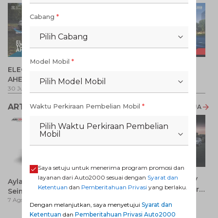
Cabang
*
Pilih Cabang
Model Mobil
*
P
ELECTRIFY YOUR PATH
Promo Veloz HEV
T
AHEAD
Pilih Model Mobil
Pe
1 
30 Jul 2026
-
31 Ags 2026
1 Jul 2026
-
31 Ags 2026
ARTIKEL LAINNYA
Waktu Perkiraan Pembelian Mobil
*
LIHAT SEMUA
Pilih Waktu Perkiraan Pembelian
Mobil
Saya setuju untuk menerima program promosi dan
layanan dari Auto2000 sesuai dengan
Syarat dan
7 Keunggulan Mobil SUV
Ayla 2023 Bekas: Titik
Ketentuan
dan
Pemberitahuan Privasi
yang berlaku.
Dibanding MPV yang Perlu
Seimbang antara Harga
7 Ags 2026
Anda Ketahui
7 Ags 2026
dan Pembaruan Teknologi
Dengan melanjutkan, saya menyetujui
Syarat dan
Ketentuan
dan
Pemberitahuan Privasi Auto2000