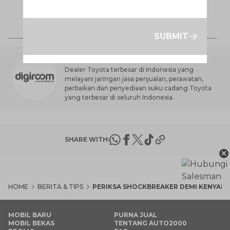
Ca
K
7 
St
SUBMIT
M
AUTO2000 DIGIROOM
Dealer Toyota terbesar di Indonesia yang
melayani jaringan jasa penjualan, perawatan,
perbaikan dan penyediaan suku cadang Toyota
yang terbesar di seluruh Indonesia.
SHARE WITH:
×
HOME
BERITA & TIPS
PERIKSA SHOCKBREAKER DEMI KENYAM
MOBIL BARU
PURNA JUAL
MOBIL BEKAS
TENTANG AUTO2000