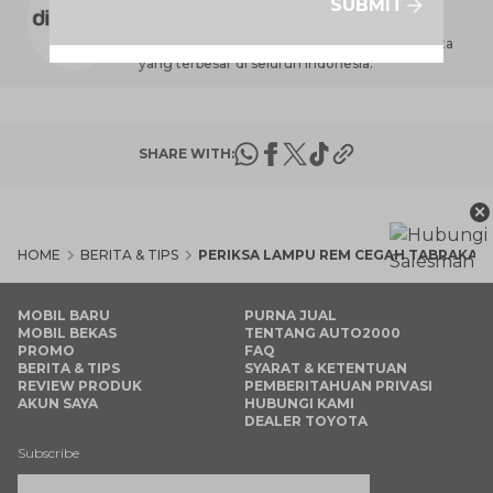
SUBMIT
Dealer Toyota terbesar di Indonesia yang
melayani jaringan jasa penjualan, perawatan,
perbaikan dan penyediaan suku cadang Toyota
yang terbesar di seluruh Indonesia.
SHARE WITH:
×
HOME
BERITA & TIPS
PERIKSA LAMPU REM CEGAH TABRAKAN
MOBIL BARU
PURNA JUAL
MOBIL BEKAS
TENTANG AUTO2000
PROMO
FAQ
BERITA & TIPS
SYARAT & KETENTUAN
REVIEW PRODUK
PEMBERITAHUAN PRIVASI
AKUN SAYA
HUBUNGI KAMI
DEALER TOYOTA
Subscribe