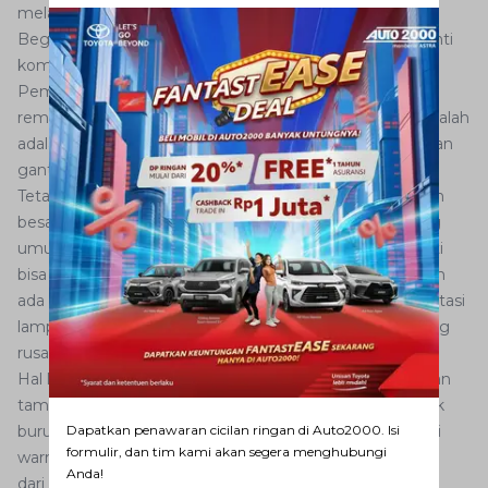
melakukan pengereman mendadak.
Begitu tiba di tempat, segera lakukan pemeriksaan. Ganti
komponen-komponen yang memang sudah rusak.
Pemeriksaan dapat dilakukan mulai dari luar. Jika lampu
rem hanya mati satu, kemungkinan besar yang bermasalah
adalah bohlam lampu yang mati tersebut. Buka mika dan
ganti dengan bohlam yang baru.
Tetapi jika lampu rem mati kedua-duanya, kemungkinan
besar sekring stop putus. Periksa saja sekring stop yang
umumnya terletak di bawah setir. Posisi yang lebih pasti
bisa dilihat di buku manual mobil. Copot dan lihat apakah
ada bagian sekring yang terputus. Jika ya, solusi mengatasi
lampu rem yang mati adalah dengan mengganti sekring
rusak ini.
Hal lain yang tidak kalah penting adalah warna. Modif dan
tampil gaya boleh saja, tetapi jangan sampai berdampak
buruk bagi keselamatan di jalanan. Misalnya, mengganti
Dapatkan penawaran cicilan ringan di Auto2000. Isi
formulir, dan tim kami akan segera menghubungi
warna mika lampu
Anda!
dari merah ke putih atau bahkan hitam. Lantaran tidak