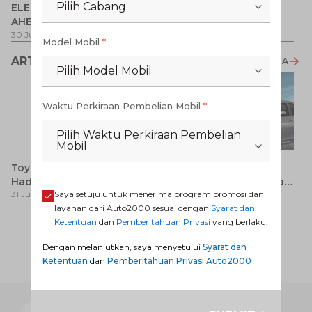
Pilih Cabang
ELECTRIFY YOUR PATH
Promo Veloz HEV
T
AHEAD
Pe
1 
30 Jul 2026
-
31 Ags 2026
1 Jul 2026
-
31 Ags 2026
Model Mobil
*
ARTIKEL LAINNYA
LIHAT SEMUA
Pilih Model Mobil
Waktu Perkiraan Pembelian Mobil
*
Pilih Waktu Perkiraan Pembelian
Mobil
Toyota Alphard PHEV
Toyota Yaris Ativ, Sedan
Hadir di Jepang, Simak
Kompak dengan Pesona
Saya setuju untuk menerima program promosi dan
31 Jul 2026
31 Jul 2026
Pembaruan dan Fitur
Modern
layanan dari Auto2000 sesuai dengan
Syarat dan
Premiumnya
Ketentuan
dan
Pemberitahuan Privasi
yang berlaku.
H
M
Dengan melanjutkan, saya menyetujui
Syarat dan
31
Es
Ketentuan
dan
Pemberitahuan Privasi Auto2000
Ha
M
AUTO2000 DIGIROOM