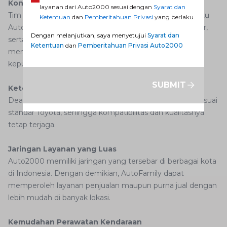
Konsultasi Profesional
layanan dari Auto2000 sesuai dengan
Syarat dan
Tim penjualan dan teknisi di dealer resmi siap membantu
Ketentuan
dan
Pemberitahuan Privasi
yang berlaku.
AutoFamily memahami berbagai pilihan kendaraan, fitur,
Dengan melanjutkan, saya menyetujui
Syarat dan
serta kebutuhan perawatan. Dukungan profesional ini
Ketentuan
dan
Pemberitahuan Privasi Auto2000
memberikan rasa percaya diri dalam mengambil
keputusan.
SUBMIT
Ketersediaan Aksesoris Toyota
Dealer resmi menyediakan aksesoris yang dirancang sesuai
standar Toyota, sehingga kompatibilitas dan kualitasnya
tetap terjaga.
Jaringan Layanan yang Luas
Auto2000 memiliki jaringan yang tersebar di berbagai kota
di Indonesia. Dengan demikian, AutoFamily dapat
memperoleh layanan penjualan maupun purna jual dengan
lebih mudah di banyak lokasi.
Kemudahan Perawatan Kendaraan