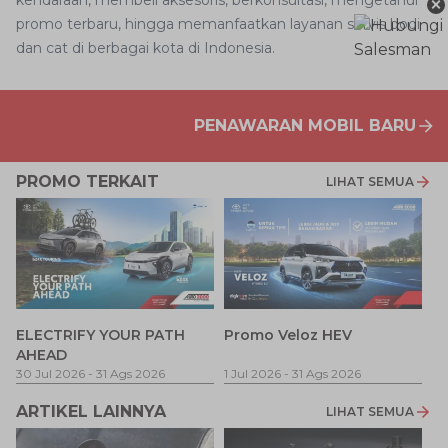
×
kendaraan, membeli aksesoris, berkonsultasi, mengetahui
promo terbaru, hingga memanfaatkan layanan servis bodi
dan cat di berbagai kota di Indonesia.
PENAWARAN MOBIL BARU
PROMO TERKAIT
LIHAT SEMUA
P
ELECTRIFY YOUR PATH
Promo Veloz HEV
T
AHEAD
Pe
1 
30 Jul 2026
-
31 Ags 2026
1 Jul 2026
-
31 Ags 2026
ARTIKEL LAINNYA
LIHAT SEMUA