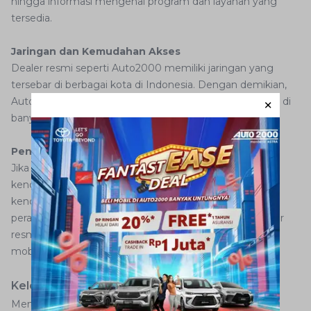
hingga informasi mengenai program dan layanan yang
tersedia.
Jaringan dan Kemudahan Akses
Dealer resmi seperti Auto2000 memiliki jaringan yang
tersebar di berbagai kota di Indonesia. Dengan demikian,
AutoFamily dapat memperoleh layanan yang konsisten di
banyak lokasi.
Pengalaman Kepemilikan yang Lebih Lengkap
Jika showroom membantu calon pembeli mengenal
kendaraan, dealer memastikan seluruh kebutuhan
kendaraan terpenuhi, mulai dari pembelian hingga
perawatan jangka panjang. Inilah alasan mengapa dealer
resmi menjadi pilihan yang sangat penting bagi pemilik
mobil Toyota.
Kelebihan Membeli Mobil di Dealer Resmi
Membeli mobil merupakan keputusan penting yang