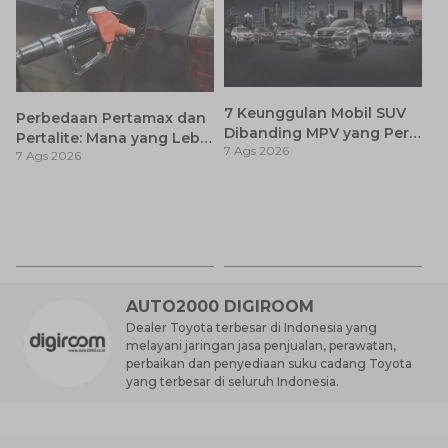
7 Keunggulan Mobil SUV
Perbedaan Pertamax dan
Dibanding MPV yang Perlu
Pertalite: Mana yang Lebih
7 Ags 2026
Anda Ketahui
7 Ags 2026
Baik untuk Mobil Toyota
Anda?
Ca
K
7 
St
M
AUTO2000 DIGIROOM
Dealer Toyota terbesar di Indonesia yang
melayani jaringan jasa penjualan, perawatan,
perbaikan dan penyediaan suku cadang Toyota
yang terbesar di seluruh Indonesia.