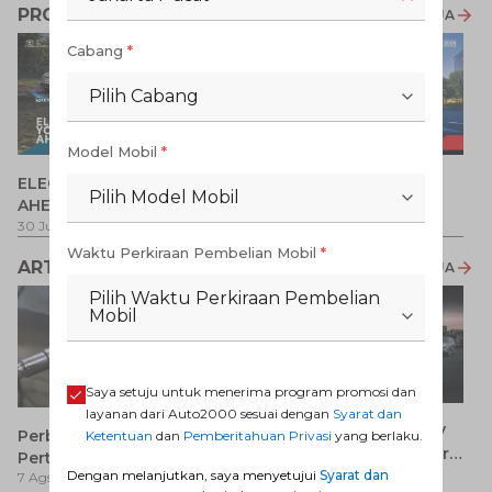
PROMO TERKAIT
LIHAT SEMUA
Cabang
*
Pilih Cabang
Model Mobil
*
P
ELECTRIFY YOUR PATH
Promo Veloz HEV
T
Pilih Model Mobil
AHEAD
Pe
1 
30 Jul 2026
-
31 Ags 2026
1 Jul 2026
-
31 Ags 2026
Waktu Perkiraan Pembelian Mobil
*
ARTIKEL LAINNYA
LIHAT SEMUA
Pilih Waktu Perkiraan Pembelian
Mobil
Saya setuju untuk menerima program promosi dan
layanan dari Auto2000 sesuai dengan
Syarat dan
7 Keunggulan Mobil SUV
Perbedaan Pertamax dan
Ketentuan
dan
Pemberitahuan Privasi
yang berlaku.
Dibanding MPV yang Perlu
Pertalite: Mana yang Lebih
7 Ags 2026
Anda Ketahui
Dengan melanjutkan, saya menyetujui
Syarat dan
7 Ags 2026
Baik untuk Mobil Toyota