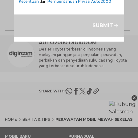
Ketentuan
dan
Pemberitahuan Privasi Auto2000
Anda?
Ca
K
7 
St
SUBMIT
M
AUTO2000 DIGIROOM
Dealer Toyota terbesar di Indonesia yang
melayani jaringan jasa penjualan, perawatan,
perbaikan dan penyediaan suku cadang Toyota
yang terbesar di seluruh Indonesia.
SHARE WITH:
×
HOME
BERITA & TIPS
PERAWATAN MOBIL MEWAH SEKELAS AL
MOBIL BARU
PURNA JUAL