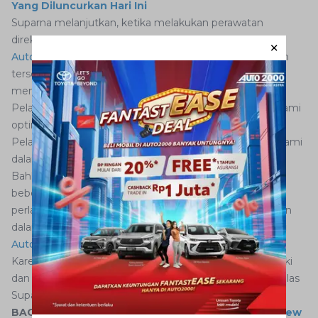
Yang Diluncurkan Hari Ini
Suparna melanjutkan, ketika melakukan perawatan
direkomendasikan selalu datang ke
bengkel resmi
Auto2000
karena
Auto2000
memiliki teknisi yang telah
tersertifikasi dan andal dalam menangani mobil kelas
menengah ke atas.
Pelayanan yang kami berikan kepada konsumen pun kami
optimalkan untuk semua jenis mobil, termasuk Camry.
Pelayanan dan kepuasan konsumen menjadi prioritas kami
dalam melayani pelanggan, ujar Suparna.
Bahkan, untuk All New Camry yang baru diluncurkan
beberapa waktu lalu pun dikatakan Suparna tidak ada
perlakuan atau perawatan khusus, selagi konsumen rutin
dalam melakukan
perawatan berkala
di
bengkel resmi
Auto2000
.
Karena kami sudah memiliki standar dalam memperbaiki
dan merawat kendaraan untuk masing-masing mobil, jelas
Suparna.
BACA JUGA :
Amazing! Ini 4 Fakta Keunggulan All New