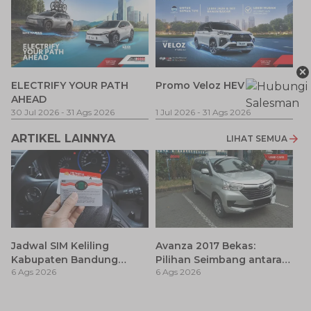
×
P
ELECTRIFY YOUR PATH
Promo Veloz HEV
T
AHEAD
Pe
1 
30 Jul 2026
-
31 Ags 2026
1 Jul 2026
-
31 Ags 2026
ARTIKEL LAINNYA
LIHAT SEMUA
Jadwal SIM Keliling
Avanza 2017 Bekas:
Kabupaten Bandung
Pilihan Seimbang antara
6 Ags 2026
6 Ags 2026
Terbaru 2026 dan
Harga dan Fitur Modern
Lokasinya
T