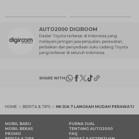
Be
6 
M
AUTO2000 DIGIROOM
Dealer Toyota terbesar di Indonesia yang
melayani jaringan jasa penjualan, perawatan,
perbaikan dan penyediaan suku cadang Toyota
yang terbesar di seluruh Indonesia.
SHARE WITH:
HOME
BERITA & TIPS
INI DIA 7 LANGKAH MUDAH PERAWATAN
MOBIL BARU
PURNA JUAL
MOBIL BEKAS
TENTANG AUTO2000
PROMO
FAQ
BERITA & TIPS
SYARAT & KETENTUAN