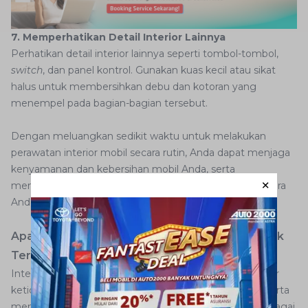
7. Memperhatikan Detail Interior Lainnya
Perhatikan detail interior lainnya seperti tombol-tombol,
switch
, dan panel kontrol. Gunakan kuas kecil atau sikat
halus untuk membersihkan debu dan kotoran yang
menempel pada bagian-bagian tersebut.
Dengan meluangkan sedikit waktu untuk melakukan
perawatan interior mobil secara rutin, Anda dapat menjaga
kenyamanan dan kebersihan mobil Anda, serta
meningkatkan keselamatan dan pengalaman berkendara
Anda secara keseluruhan.
Apa Saja Hal yang Membuat Interior Mobil Tidak
Terawat?
Interior mobil yang tidak terawat dapat menjadi sumber
ketidaknyamanan bagi pengemudi dan penumpang serta
menurunkan nilai estetika dan nilai jual kendaraan. Berbagai