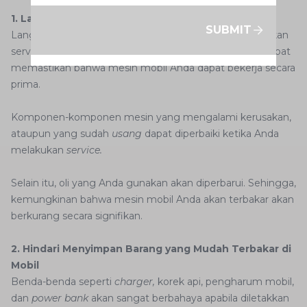
1. Lakukan Service secara Rutin
SUBMIT
Langkah pertama yang harus dilakukan adalah melakukan
service secara rutin. Dengan melakukan hal ini, Anda dapat
memastikan bahwa mesin mobil Anda dapat bekerja secara
prima.
Komponen-komponen mesin yang mengalami kerusakan,
ataupun yang sudah
usang
dapat diperbaiki ketika Anda
melakukan
service.
Selain itu, oli yang Anda gunakan akan diperbarui. Sehingga,
kemungkinan bahwa mesin mobil Anda akan terbakar akan
berkurang secara signifikan.
2. Hindari Menyimpan Barang yang Mudah Terbakar di
Mobil
Benda-benda seperti
charger,
korek api, pengharum mobil,
dan
power bank
akan sangat berbahaya apabila diletakkan