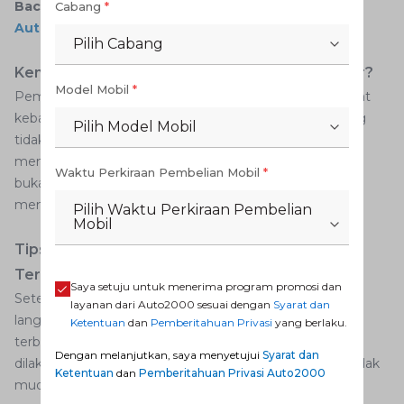
Baca juga:
5 Hal yang Dapat Menyelamatkan
Cabang
*
AutoFamily dari Kecelakaan Maut
Pilih Cabang
Kenapa Mobil Terbakar Tidak Boleh Disiram Air?
Model Mobil
*
Pemadaman api dengan air justru hanya akan membuat
kebakaran makin besar. Hal ini terjadi karena cairan yang
Pilih Model Mobil
tidak bersatu dengan air dapat menyebar dan
menyebabkan kebakaran di bagian-bagian lainnya. Jadi
Waktu Perkiraan Pembelian Mobil
*
bukannya padam malah akan membesar hingga
membakar seluruh mobil.
Pilih Waktu Perkiraan Pembelian
Mobil
Tips Pencegahan Agar Mobil Tidak Mudah
Terbakar
Saya setuju untuk menerima program promosi dan
Setelah mengetahui penyebab mobil terbakar dan
layanan dari Auto2000 sesuai dengan
Syarat dan
langkah-langkah yang harus dilakukan ketika mobil
Ketentuan
dan
Pemberitahuan Privasi
yang berlaku.
terbakar, berikut adalah langkah-langkah yang dapat
Dengan melanjutkan, saya menyetujui
Syarat dan
dilakukan untuk memastikan agar mesin mobil Anda tidak
Ketentuan
dan
Pemberitahuan Privasi Auto2000
mudah terbakar.