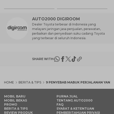
7 
St
M
AUTO2000 DIGIROOM
Dealer Toyota terbesar di Indonesia yang
melayani jaringan jasa penjualan, perawatan,
perbaikan dan penyediaan suku cadang Toyota
yang terbesar di seluruh Indonesia.
SHARE WITH:
HOME
BERITA & TIPS
9 PENYEBAB MABUK PERJALANAN YANG 
MOBIL BARU
PURNA JUAL
MOBIL BEKAS
TENTANG AUTO2000
PROMO
FAQ
BERITA & TIPS
SYARAT & KETENTUAN
REVIEW PRODUK
PEMBERITAHUAN PRIVASI