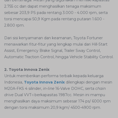
dan bertenaga. Mesin yang digunakan memiliki kapasitas
2.755 cc dan dapat menghasilkan tenaga maksimum
sebesar 203,9 PS pada rentang 3.000 - 4.000 rpm, serta
torsi mencapai 50,9 Kgm pada rentang putaran 1.600 -
2.800 rpm.
Dari sisi kenyamanan dan keamanan, Toyota Fortuner
menawarkan fitur-fitur yang lengkap mulai dari Hill-Start
Assist, Emergency Brake Signal, Trailer Sway Control,
Automatic Traction Control, hingga Vehicle Stability Control.
2. Toyota Innova Zenix
Untuk memberikan performa terbaik kepada keluarga
Indonesia,
Toyota Innova Zenix
dilengkapi dengan mesin
M20A-FKS 4 silinder,
in-line
16-Valve DOHC, serta
chain
drive
Dual VVT-i berkapasitas 1987cc. Mesin ini mampu
menghasilkan daya maksimum sebesar 174 ps/ 6000 rpm
dengan torsi maksimum 20,9 kgm/ 4500-4900 rpm.