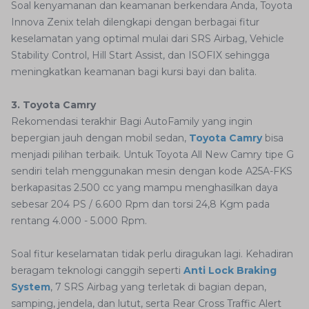
Soal kenyamanan dan keamanan berkendara Anda, Toyota
Innova Zenix telah dilengkapi dengan berbagai fitur
keselamatan yang optimal mulai dari SRS Airbag, Vehicle
Stability Control, Hill Start Assist, dan ISOFIX sehingga
meningkatkan keamanan bagi kursi bayi dan balita.
3. Toyota Camry
Rekomendasi terakhir Bagi AutoFamily yang ingin
bepergian jauh dengan mobil sedan,
Toyota Camry
bisa
menjadi pilihan terbaik. Untuk Toyota All New Camry tipe G
sendiri telah menggunakan mesin dengan kode A25A-FKS
berkapasitas 2.500 cc yang mampu menghasilkan daya
sebesar 204 PS / 6.600 Rpm dan torsi 24,8 Kgm pada
rentang 4.000 - 5.000 Rpm.
Soal fitur keselamatan tidak perlu diragukan lagi. Kehadiran
beragam teknologi canggih seperti
Anti Lock Braking
System
, 7 SRS Airbag yang terletak di bagian depan,
samping, jendela, dan lutut, serta Rear Cross Traffic Alert