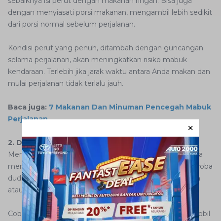
sebaiknya isi perut dengan makanan ringan. Bisa juga
dengan menyiasati porsi makanan, mengambil lebih sedikit
dari porsi normal sebelum perjalanan.
Kondisi perut yang penuh, ditambah dengan guncangan
selama perjalanan, akan meningkatkan risiko mabuk
kendaraan. Terlebih jika jarak waktu antara Anda makan dan
mulai perjalanan tidak terlalu jauh.
Baca juga:
7 Makanan Dan Minuman Pencegah Mabuk
Perjalanan
2. Duduk di Tempat yang Tepat
Mencari posisi duduk yang tepat dapat membantu Anda
mengurangi gejala mabuk perjalanan. AutoFamily bisa coba
duduk di tempat yang tidak terlalu dekat dengan mesin
atau bahan bakar.
Coba duduk pada bagian depan atau tengah-tengah mobil