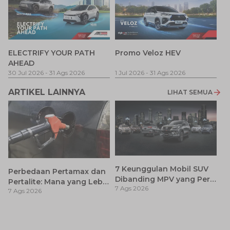
P
ELECTRIFY YOUR PATH
Promo Veloz HEV
T
AHEAD
Pe
1 
30 Jul 2026
-
31 Ags 2026
1 Jul 2026
-
31 Ags 2026
ARTIKEL LAINNYA
LIHAT SEMUA
7 Keunggulan Mobil SUV
Perbedaan Pertamax dan
Dibanding MPV yang Perlu
Pertalite: Mana yang Lebih
7 Ags 2026
Anda Ketahui
7 Ags 2026
Baik untuk Mobil Toyota
Anda?
Ca
K